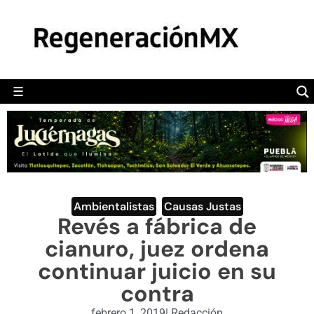
MÉXICO
POLÍTICA
MUNDO
☰
RegeneraciónMX
Sitio de noticias libre e independiente
CAMALEÓN
OPINIÓN
DEPORTES
ENGLISH SECTION
Ambientalistas
,
Causas Justas
Revés a fábrica de
VIDEOS
cianuro, juez ordena
continuar juicio en su
contra
febrero 1, 2019
|
Redacción