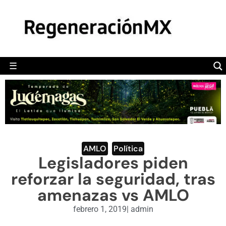
MÉXICO
POLÍTICA
MUNDO
☰
RegeneraciónMX
Sitio de noticias libre e independiente
CAMALEÓN
OPINIÓN
DEPORTES
ENGLISH SECTION
AMLO
,
Política
Legisladores piden
VIDEOS
reforzar la seguridad, tras
amenazas vs AMLO
febrero 1, 2019
|
admin