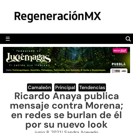
MÉXICO
POLÍTICA
MUNDO
☰
RegeneraciónMX
Sitio de noticias libre e independiente
CAMALEÓN
OPINIÓN
DEPORTES
ENGLISH SECTION
Camaleón
,
Principal
,
Tendencias
Ricardo Anaya publica
VIDEOS
mensaje contra Morena;
en redes se burlan de él
por su nuevo look
junio 8, 2021
|
Sandra Acevedo