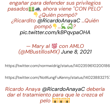
engañar para defender sus privilegios
pasados
, ahora viene "CON PELO"
¿Quién pompó?
¿Ricardito
@RicardoAnayaC
…Quién
pompó
…
?
pic.twitter.com/kBPqvpaOHA
— Mary al
con AMLO
(@MBustillosMX)
June 8, 2021
https://twitter.com/normwidrig/status/140235961020018
https://twitter.com/NotKungFuKenny/status/14023883275
Ricardo Anaya
@RicardoAnayaC
debería
dar el tratamiento para que le crezca el
pelo