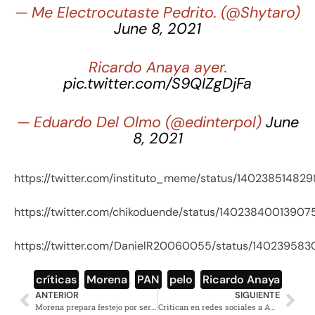
— Me Electrocutaste Pedrito. (@Shytaro)
June 8, 2021
Ricardo Anaya ayer.
pic.twitter.com/S9QIZgDjFa
— Eduardo Del Olmo (@edinterpol)
June
8, 2021
https://twitter.com/instituto_meme/status/14023851482
https://twitter.com/chikoduende/status/1402384001390
https://twitter.com/DanielR20060055/status/1402395
críticas
,
Morena
,
PAN
,
pelo
,
Ricardo Anaya
ANTERIOR
SIGUIENTE
Morena prepara festejo por ser la principal fuerza política
Critican en redes sociales a AMLO por fotos con Kamala Harris