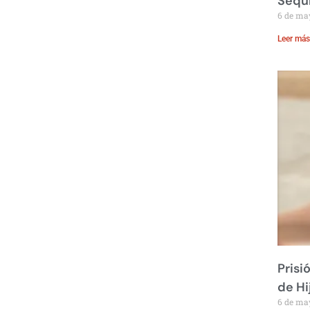
Sequ
6 de ma
Leer más
Prisi
de Hi
6 de ma