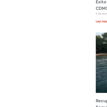
Éxito
CDM
6 de ma
Leer más
Recup