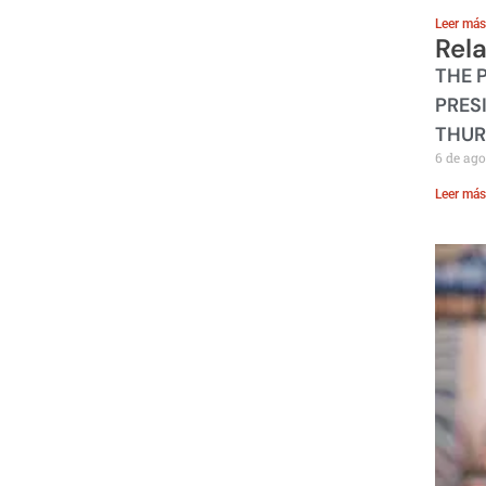
Leer más
Rel
THE 
PRES
THUR
6 de ago
Leer más