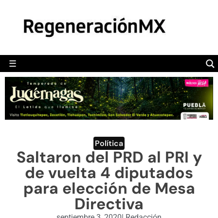
MÉXICO
POLÍTICA
MUNDO
☰
RegeneraciónMX
Sitio de noticias libre e independiente
CAMALEÓN
OPINIÓN
DEPORTES
ENGLISH SECTION
Política
Saltaron del PRD al PRI y
VIDEOS
de vuelta 4 diputados
para elección de Mesa
Directiva
septiembre 3, 2020
|
Redacción