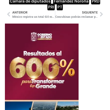
Camara de diputados
,
Fernández Noroña
,
PRD
,
PRI
,
PT
ANTERIOR
SIGUIENTE
México registra un total 610 mil 957 casos confirmados de la Covid-19
Concubinas podrán reclamar pensión a exparejas, incluso si están casados: SCJN