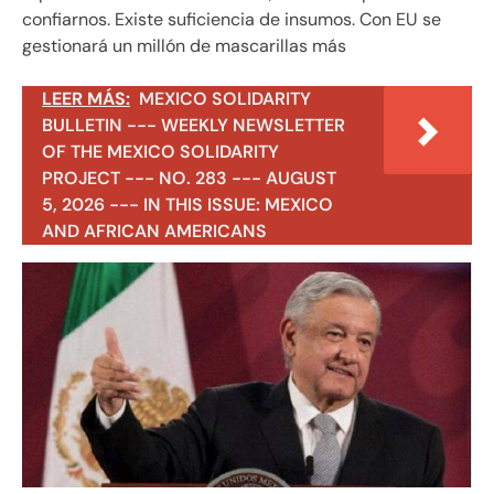
confiarnos. Existe suficiencia de insumos. Con EU se
gestionará un millón de mascarillas más
LEER MÁS:
MEXICO SOLIDARITY
BULLETIN --- WEEKLY NEWSLETTER
OF THE MEXICO SOLIDARITY
PROJECT --- NO. 283 --- AUGUST
5, 2026 --- IN THIS ISSUE: MEXICO
AND AFRICAN AMERICANS