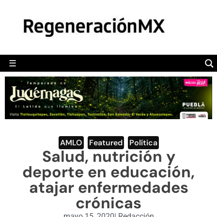
MÉXICO
POLÍTICA
MUNDO
☰
RegeneraciónMX
Sitio de noticias libre e independiente
CAMALEÓN
OPINIÓN
DEPORTES
ENGLISH SECTION
AMLO
,
Featured
,
Política
Salud, nutrición y
VIDEOS
deporte en educación,
atajar enfermedades
crónicas
mayo 15, 2020
|
Redacción