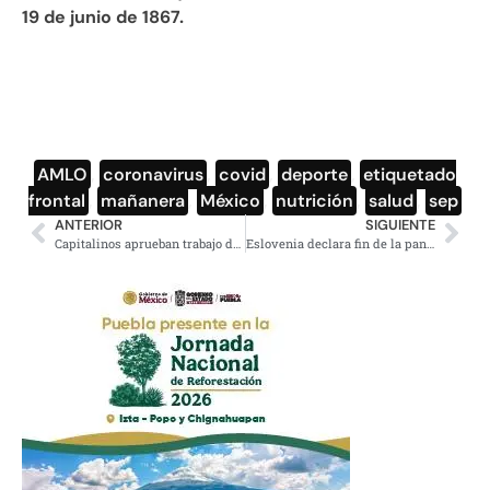
19 de junio de 1867.
AMLO
,
coronavirus
,
covid
,
deporte
,
etiquetado
frontal
,
mañanera
,
México
,
nutrición
,
salud
,
sep
ANTERIOR
SIGUIENTE
Capitalinos aprueban trabajo de Claudia Sheinbaum ante emergencia
Eslovenia declara fin de la pandemia, con distanciamiento e higiene