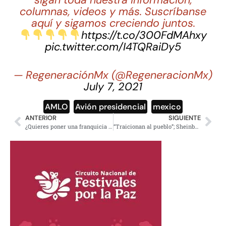
columnas, videos y más. Suscríbanse
aquí y sigamos creciendo juntos.
https://t.co/300FdMAhxy
pic.twitter.com/I4TQRaiDy5
— RegeneraciónMx (@RegeneracionMx)
July 7, 2021
AMLO
,
Avión presidencial
,
mexico
ANTERIOR
SIGUIENTE
¿Quieres poner una franquicia de Pemex? Estos son los requisitos
“Traicionan al pueblo”; Sheinbaum destaca que AMLO sí sufrió de deslealtades