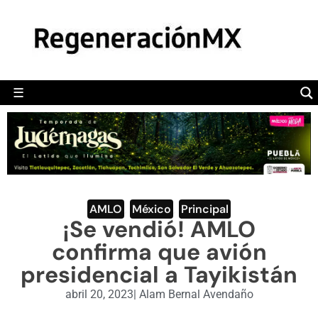
MÉXICO
POLÍTICA
MUNDO
☰
RegeneraciónMX
Sitio de noticias libre e independiente
CAMALEÓN
OPINIÓN
DEPORTES
ENGLISH SECTION
AMLO
,
México
,
Principal
¡Se vendió! AMLO
VIDEOS
confirma que avión
presidencial a Tayikistán
abril 20, 2023
|
Alam Bernal Avendaño