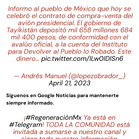
Informo al pueblo de México que hoy se
celebró el contrato de compra-venta del
avión presidencial. El gobierno de
Tayikistán depositó mil 658 millones 684
mil 400 pesos, de conformidad con el
avalúo oficial, a la cuenta del Instituto
para Devolver al Pueblo lo Robado. Este
dinero…
pic.twitter.com/ILw0IDlSn6
— Andrés Manuel (@lopezobrador_)
April 21, 2023
Síguenos en Google Noticias para mantenerte
siempre informado.
¡
#RegeneraciónMx
Ya está en
#Telegram
! TODA LA COMUNIDAD está
invitada a sumarse a nuestro canal y
sigan toda nuestra información,