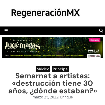
MÉXICO
POLÍTICA
MUNDO
☰
RegeneraciónMX
Sitio de noticias libre e independiente
CAMALEÓN
OPINIÓN
DEPORTES
ENGLISH SECTION
México
,
Principal
Semarnat a artistas:
VIDEOS
«destrucción tiene 30
años, ¿dónde estaban?»
marzo 25, 2022
|
Enrique