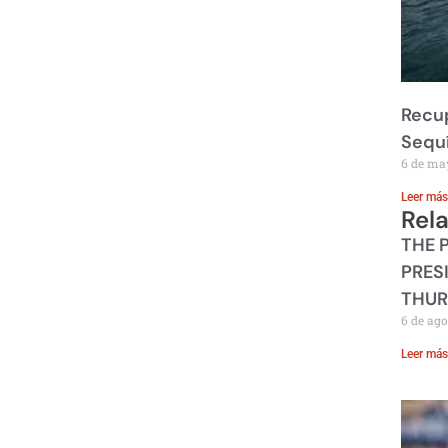
Recup
Sequ
6 de ma
Leer más
Rel
THE 
PRES
THUR
6 de ago
Leer más