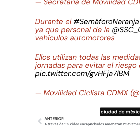
— Secretaría de Movilidad 
Durante el
#SemáforoNaranja
ya que personal de la
@SSC_
vehículos automotores
Ellos utilizan todas las medi
jornadas para evitar el riesg
pic.twitter.com/gvHFja7lBM
— Movilidad Ciclista CDMX
ciudad de méxi
ANTERIOR