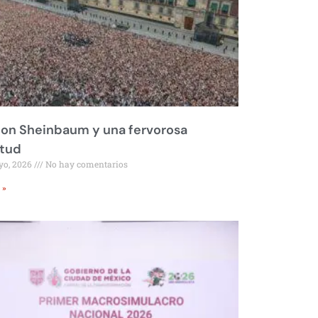
on Sheinbaum y una fervorosa
itud
yo, 2026
No hay comentarios
 »