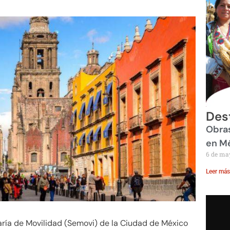
Des
Obras
en M
6 de ma
Leer más
ría de Movilidad (Semovi) de la Ciudad de México