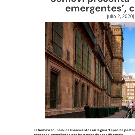
emergentes’, c
julio 2, 2020
|
La Semovi anunció los lineamientos en la guía “Espacios peat
peatones, cumpliendo con las pautas de sana distancia