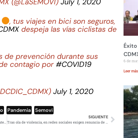
CDMX (@LaSEMOVI)
July 1, 2020
, tus viajes en bici son seguros,
CDMX
despeja las vías ciclistas de
Éxito
CDM
das de prevención durante sus
6 de ma
o de contagio por
#COVID19
Leer más
 (@DCDIC_CDMX)
July 1, 2020
co
,
Pandemia
,
Semovi
SIGUIENTE
A través de un vídeo encapuchados amenazan nuevamente a García Harfuch
Tras ola de violencia, en redes sociales exigen renuncia de Diego Sinhue