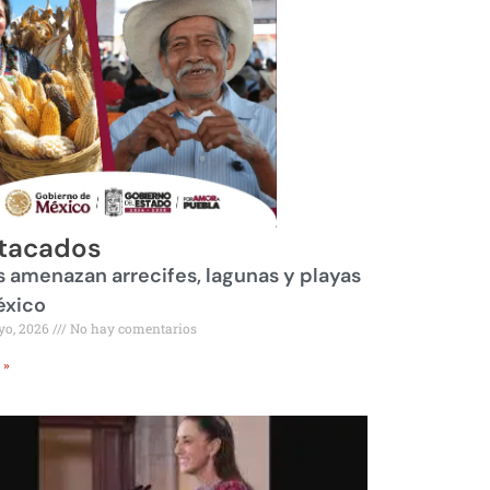
tacados
 amenazan arrecifes, lagunas y playas
éxico
yo, 2026
No hay comentarios
 »