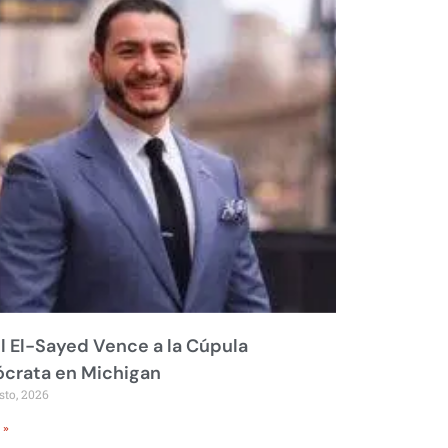
 El-Sayed Vence a la Cúpula
crata en Michigan
sto, 2026
 »