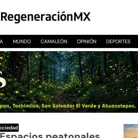
CA
MUNDO
CAMALEÓN
OPINIÓN
DEPORTES
RegeneraciónMX
Sitio de noticias libre e independiente
ociedad
‘Espacios peatonales