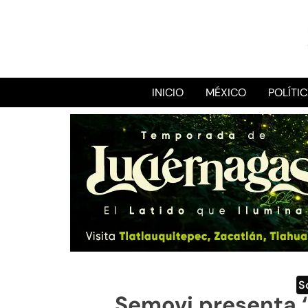
INICIO
MÉXICO
POLÍTI
S
Semovi presenta 