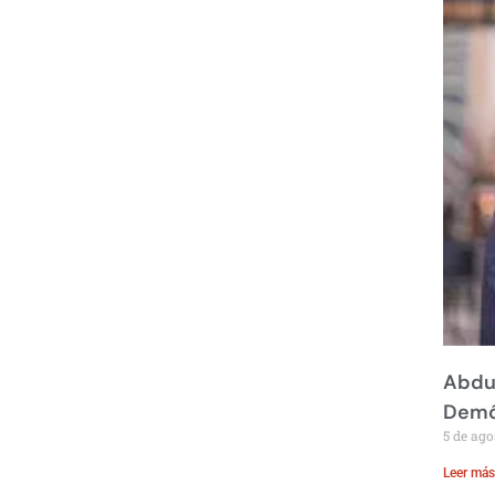
Abdul
Demó
5 de ago
Leer más