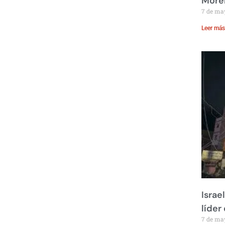
Moren
7 de ma
Leer más
Israe
líder
7 de ma