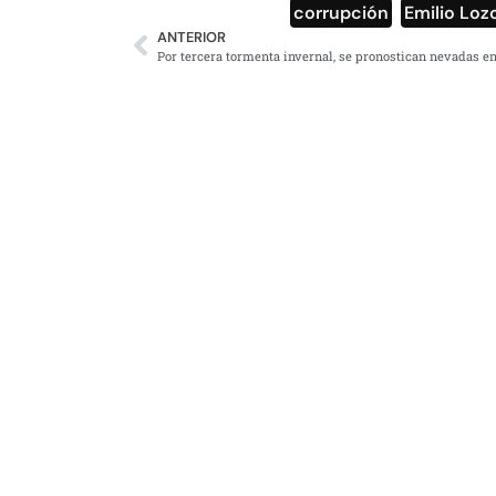
corrupción
,
Emilio Loz
ANTERIOR