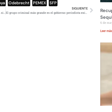
oya
,
Odebrecht
,
PEMEX
,
SFP
SIGUIENTE
Recup
Por tercera tormenta invernal, se pronostican nevadas en siete estados: SMN
El grupo criminal más grande es el gobierno: periodista exiliado de México
Sequ
6 de ma
Leer más