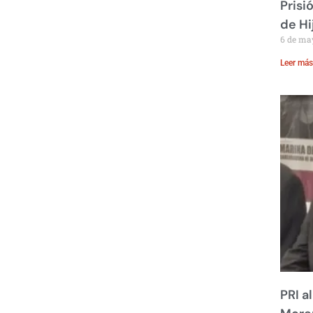
Prisi
de Hi
6 de ma
Leer más
PRI a