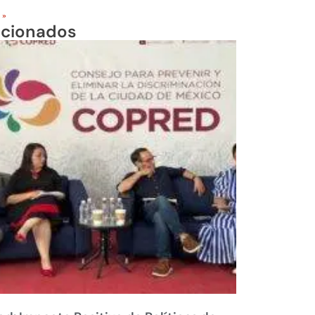
 »
acionados