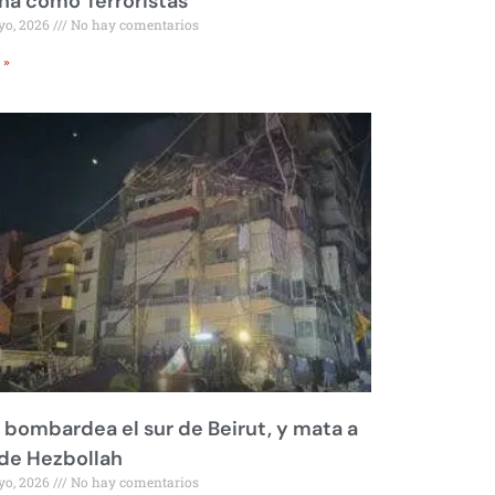
a como Terroristas
yo, 2026
No hay comentarios
 »
l bombardea el sur de Beirut, y mata a
 de Hezbollah
yo, 2026
No hay comentarios