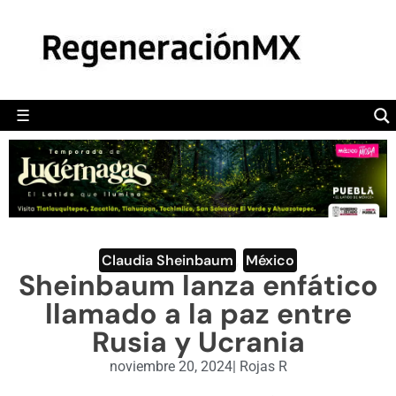
MÉXICO
POLÍTICA
MUNDO
☰
RegeneraciónMX
Sitio de noticias libre e independiente
CAMALEÓN
OPINIÓN
DEPORTES
ENGLISH SECTION
Claudia Sheinbaum
,
México
Sheinbaum lanza enfático
VIDEOS
llamado a la paz entre
Rusia y Ucrania
noviembre 20, 2024
|
Rojas R