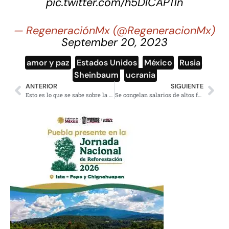
pic.twitter.com/h5DlCAP11n
— RegeneraciónMx (@RegeneracionMx)
September 20, 2023
amor y paz
,
Estados Unidos
,
México
,
Rusia
,
Sheinbaum
,
ucrania
ANTERIOR
SIGUIENTE
Esto es lo que se sabe sobre la salud de la Jefa Clara Brugada
Se congelan salarios de altos funcionarios en todo el sexenio: Sheinbaum