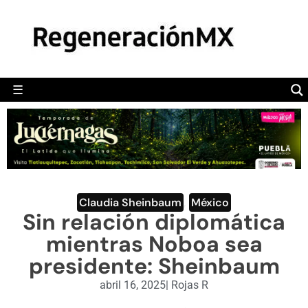
MÉXICO
POLÍTICA
MUNDO
☰
RegeneraciónMX
Sitio de noticias libre e independiente
CAMALEÓN
OPINIÓN
DEPORTES
ENGLISH SECTION
Claudia Sheinbaum
,
México
Sin relación diplomática
VIDEOS
mientras Noboa sea
presidente: Sheinbaum
abril 16, 2025
|
Rojas R