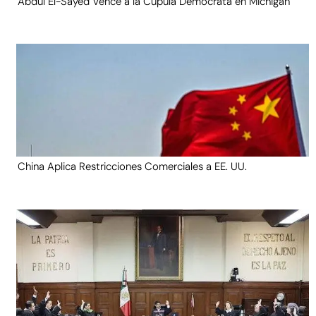
Abdul El-Sayed Vence a la Cúpula Demócrata en Michigan
China Aplica Restricciones Comerciales a EE. UU.