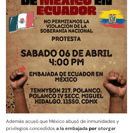
Además acusó que México abusó de inmunidades y
privilegios concedidos
a la embajada
por
otorgar