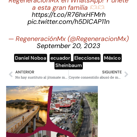
RegeneraciónMX en WhatsApp! Y únete
a esta gran familia
https://t.co/R76hxHFMrh
pic.twitter.com/h5DlCAP11n
— RegeneraciónMx (@RegeneracionMx)
September 20, 2023
Daniel Noboa
,
ecuador
,
Elecciones
,
México
,
Sheinbaum
ANTERIOR
SIGUIENTE
No hay sustituto al jitomate mexicano en EE.UU: Sheinbaum
Coyote consentido abusó de menores incluso preso en El Amate, Chiapas