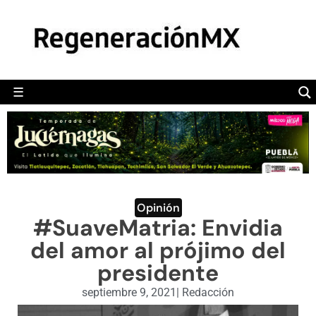
MÉXICO
POLÍTICA
MUNDO
☰
RegeneraciónMX
Sitio de noticias libre e independiente
CAMALEÓN
OPINIÓN
DEPORTES
ENGLISH SECTION
Opinión
#SuaveMatria: Envidia
VIDEOS
del amor al prójimo del
presidente
septiembre 9, 2021
|
Redacción