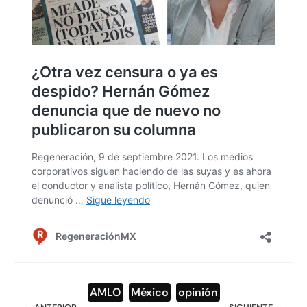
AMLO
,
México
,
opinión