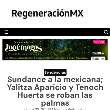
MÉXICO
POLÍTICA
MUNDO
☰
RegeneraciónMX
Sitio de noticias libre e independiente
CAMALEÓN
OPINIÓN
DEPORTES
ENGLISH SECTION
Tendencias
Sundance a la mexicana;
VIDEOS
Yalitza Aparicio y Tenoch
Huerta se roban las
palmas
enero 23, 2023
|
Mesa de Redaccion