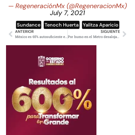
— RegeneraciónMx (@RegeneracionMx)
July 7, 2021
Sundance
,
Tenoch Huerta
,
Yalitza Aparicio
ANTERIOR
SIGUIENTE
México es 65% autosuficiente en gasolinas, en 2024 será 100%: AMLO
Por humo en el Metro desalojan a usuarios en Barranca del Muerto