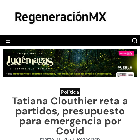
MÉXICO
POLÍTICA
MUNDO
☰
RegeneraciónMX
Sitio de noticias libre e independiente
CAMALEÓN
OPINIÓN
DEPORTES
ENGLISH SECTION
Política
Tatiana Clouthier reta a
VIDEOS
partidos, presupuesto
para emergencia por
Covid
marzo 31, 2020
|
Redacción