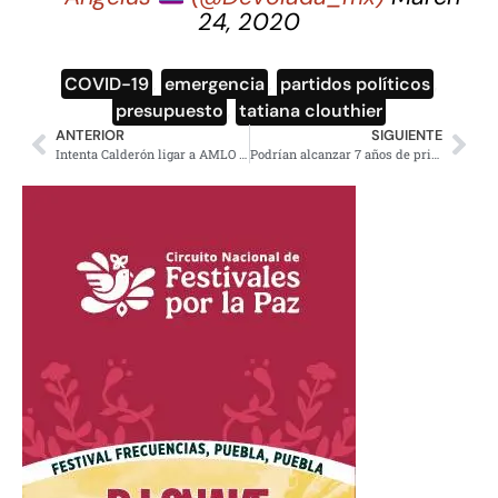
24, 2020
COVID-19
,
emergencia
,
partidos políticos
,
presupuesto
,
tatiana clouthier
ANTERIOR
SIGUIENTE
Intenta Calderón ligar a AMLO con narco, lo desmienten
Podrían alcanzar 7 años de prisión por saqueos en EdoMex