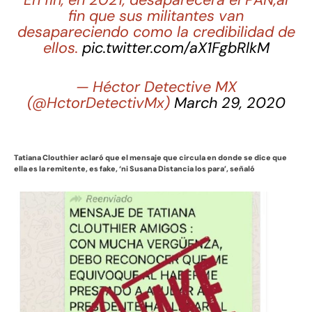
En fin, en 2021, desaparecerá el PAN,al
fin que sus militantes van
desapareciendo como la credibilidad de
ellos.
pic.twitter.com/aX1FgbRlkM
— Héctor Detective MX
(@HctorDetectivMx)
March 29, 2020
Tatiana Clouthier aclaró que el mensaje que circula en donde se dice que
ella es
la remitente, es fake, ‘ni Susana Distancia los para’, señaló