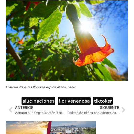
El aroma de estas flores se expide al anochecer
alucinaciones
,
flor venenosa
,
tiktoker
ANTERIOR
SIGUIENTE
Acusan a la Organización Trump de evasión fiscal
Padres de niños con cáncer, con el mismo domicilio del PRD