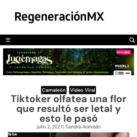
MÉXICO
POLÍTICA
MUNDO
☰
RegeneraciónMX
Sitio de noticias libre e independiente
CAMALEÓN
OPINIÓN
DEPORTES
ENGLISH SECTION
Camaleón
,
Video Viral
Tiktoker olfatea una flor
VIDEOS
que resultó ser letal y
esto le pasó
julio 2, 2021
|
Sandra Acevedo