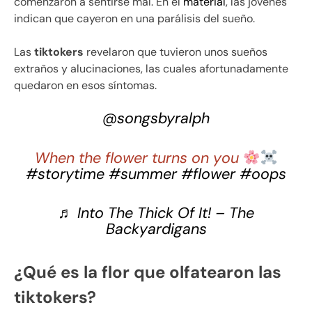
comenzaron a sentirse mal. En el
material
, las jóvenes
indican que cayeron en una parálisis del sueño.
Las
tiktokers
revelaron que tuvieron unos sueños
extraños y alucinaciones, las cuales afortunadamente
quedaron en esos síntomas.
@songsbyralph
When the flower turns on you
#storytime
#summer
#flower
#oops
♬ Into The Thick Of It! – The
Backyardigans
¿Qué es la flor que olfatearon las
tiktokers?