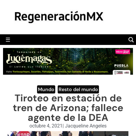
MÉXICO
POLÍTICA
MUNDO
☰
RegeneraciónMX
Sitio de noticias libre e independiente
CAMALEÓN
OPINIÓN
DEPORTES
ENGLISH SECTION
Mundo
,
Resto del mundo
Tiroteo en estación de
VIDEOS
tren de Arizona; fallece
agente de la DEA
octubre 4, 2021
|
Jacqueline Angeles