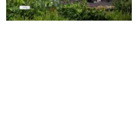
Sheinbaum: Jornada Nacional de
Reforestación en México
5 de agosto, 2026
No hay comentarios
Leer más »
THE PEOPLE’S MAÑANERA — MORNING
PRESIDENTIAL PRESS CONFERENCE —
WEDNESDAY, AUGUST 5, 2026
5 de agosto, 2026
No hay comentarios
Leer más »