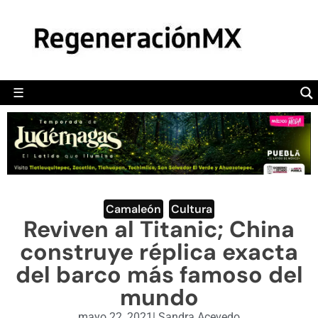
MÉXICO
POLÍTICA
MUNDO
☰
RegeneraciónMX
Sitio de noticias libre e independiente
CAMALEÓN
OPINIÓN
DEPORTES
ENGLISH SECTION
Camaleón
,
Cultura
Reviven al Titanic; China
VIDEOS
construye réplica exacta
del barco más famoso del
mundo
mayo 22, 2021
|
Sandra Acevedo