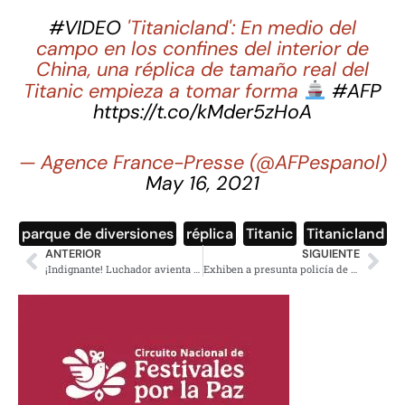
#VIDEO
'Titanicland': En medio del
campo en los confines del interior de
China, una réplica de tamaño real del
Titanic empieza a tomar forma
#AFP
https://t.co/kMder5zHoA
— Agence France-Presse (@AFPespanol)
May 16, 2021
parque de diversiones
,
réplica
,
Titanic
,
Titanicland
ANTERIOR
SIGUIENTE
¡Indignante! Luchador avienta a un niño durante función en CDMX
Exhiben a presunta policía de Edomex amenazando con un arma; la apodan #LadyPistola