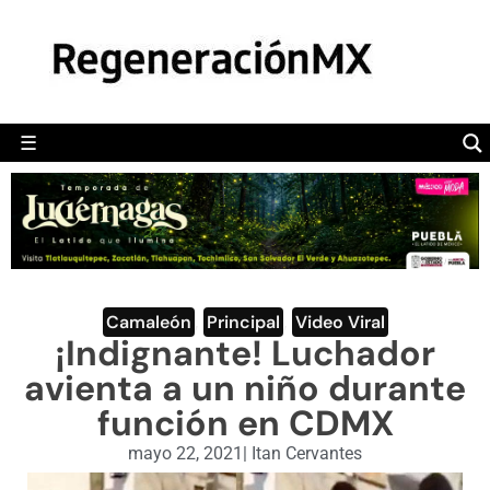
MÉXICO
POLÍTICA
MUNDO
☰
RegeneraciónMX
Sitio de noticias libre e independiente
CAMALEÓN
OPINIÓN
DEPORTES
ENGLISH SECTION
Camaleón
,
Principal
,
Video Viral
¡Indignante! Luchador
VIDEOS
avienta a un niño durante
función en CDMX
mayo 22, 2021
|
Itan Cervantes