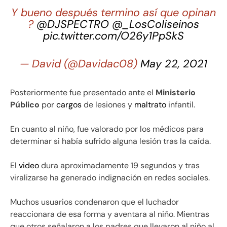
Y bueno después termino así que opinan
?
@DJSPECTRO
@_LosColiseinos
pic.twitter.com/O26y1PpSkS
— David (@Davidac08)
May 22, 2021
Posteriormente fue presentado ante el
Ministerio
Público
por
cargos
de lesiones y
maltrato
infantil.
En cuanto al niño, fue valorado por los médicos para
determinar si había sufrido alguna lesión tras la caída.
El
video
dura aproximadamente 19 segundos y tras
viralizarse ha generado indignación en redes sociales.
Muchos usuarios condenaron que el luchador
reaccionara de esa forma y aventara al niño. Mientras
que otros señalaron a los padres que llevaron al niño al