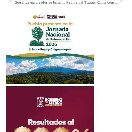
Que a tus empleados se bañen y atiendan a la gente, responde joven a Ricardo Salinas
Reviven al Titanic; China construye réplica exacta del barco más famoso del mundo