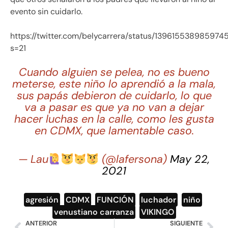
evento sin cuidarlo.
https://twitter.com/belycarrera/status/139615538985974
s=21
Cuando alguien se pelea, no es bueno
meterse, este niño lo aprendió a la mala,
sus papás debieron de cuidarlo, lo que
va a pasar es que ya no van a dejar
hacer luchas en la calle, como les gusta
en CDMX, que lamentable caso.
— Lau
(@lafersona)
May 22,
2021
agresión
,
CDMX
,
FUNCIÓN
,
luchador
,
niño
,
venustiano carranza
,
VIKINGO
ANTERIOR
SIGUIENTE