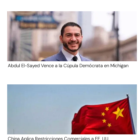
Abdul El-Sayed Vence a la Cúpula Demócrata en Michigan
China Aplica Restricciones Comerciales a EE. UU.