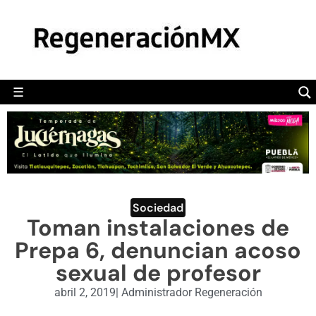
MÉXICO
POLÍTICA
MUNDO
☰
RegeneraciónMX
Sitio de noticias libre e independiente
CAMALEÓN
OPINIÓN
DEPORTES
ENGLISH SECTION
Sociedad
Toman instalaciones de
VIDEOS
Prepa 6, denuncian acoso
sexual de profesor
abril 2, 2019
|
Administrador Regeneración