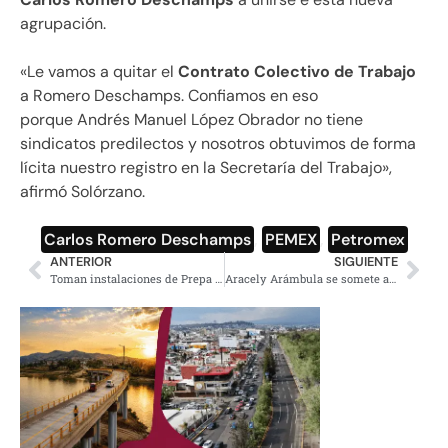
agrupación.
«Le vamos a quitar el
Contrato Colectivo de Trabajo
a Romero Deschamps. Confiamos en eso
porque Andrés Manuel López Obrador no tiene
sindicatos predilectos y nosotros obtuvimos de forma
lícita nuestro registro en la Secretaría del Trabajo»,
afirmó Solórzano.
Carlos Romero Deschamps
,
PEMEX
,
Petromex
ANTERIOR
SIGUIENTE
Toman instalaciones de Prepa 6, denuncian acoso sexual de profesor
Aracely Arámbula se somete a cirugía para evitar cáncer, le quitan el útero