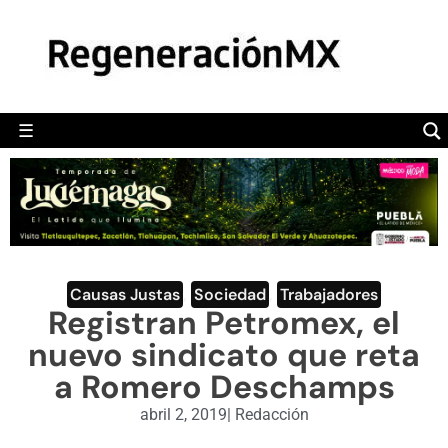
MÉXICO
POLÍTICA
MUNDO
☰
RegeneraciónMX
Sitio de noticias libre e independiente
CAMALEÓN
OPINIÓN
DEPORTES
ENGLISH SECTION
Causas Justas
,
Sociedad
,
Trabajadores
Registran Petromex, el
VIDEOS
nuevo sindicato que reta
a Romero Deschamps
abril 2, 2019
|
Redacción