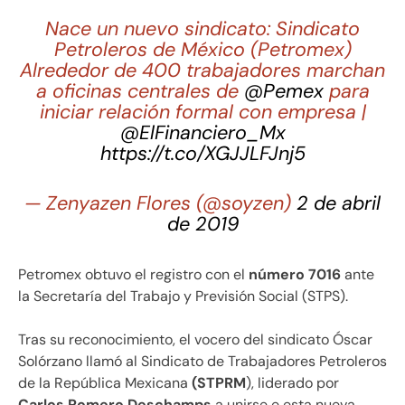
Nace un nuevo sindicato: Sindicato
Petroleros de México (Petromex)
Alrededor de 400 trabajadores marchan
a oficinas centrales de
@Pemex
para
iniciar relación formal con empresa |
@ElFinanciero_Mx
https://t.co/XGJJLFJnj5
— Zenyazen Flores (@soyzen)
2 de abril
de 2019
Petromex obtuvo el registro con el
número 7016
ante
la Secretaría del Trabajo y Previsión Social (STPS).
Tras su reconocimiento, el vocero del sindicato Óscar
Solórzano llamó al Sindicato de Trabajadores Petroleros
de la República Mexicana
(STPRM
), liderado por
Carlos Romero Deschamps
a unirse e esta nueva