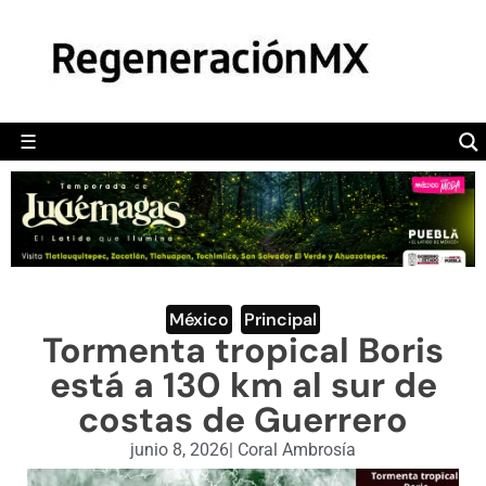
MÉXICO
POLÍTICA
MUNDO
☰
RegeneraciónMX
Sitio de noticias libre e independiente
CAMALEÓN
OPINIÓN
DEPORTES
ENGLISH SECTION
México
,
Principal
Tormenta tropical Boris
VIDEOS
está a 130 km al sur de
costas de Guerrero
junio 8, 2026
|
Coral Ambrosía