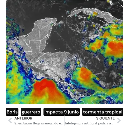
Boris
,
guerrero
,
impacta 9 junio
,
tormenta tropical
ANTERIOR
SIGUIENTE
Sheinbaum llega manejando un Olinia a su presentación oficial
Inteligencia artificial podría aumentar fraude bancario: Mastercard