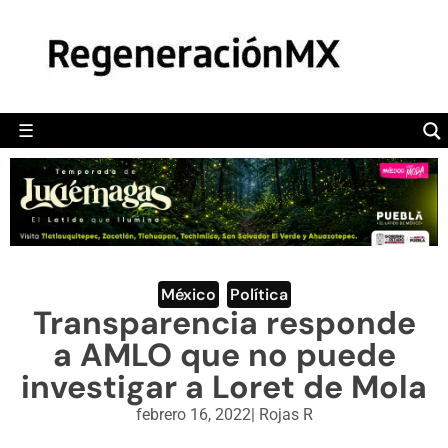
MÉXICO
POLÍTICA
MUNDO
☰
RegeneraciónMX
Sitio de noticias libre e independiente
CAMALEÓN
OPINIÓN
DEPORTES
ENGLISH SECTION
México
,
Política
Transparencia responde
VIDEOS
a AMLO que no puede
investigar a Loret de Mola
febrero 16, 2022
|
Rojas R