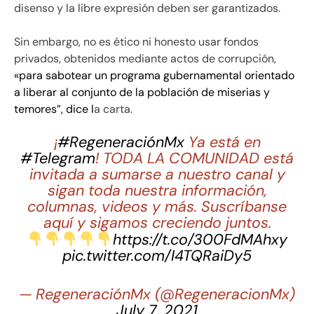
disenso y la libre expresión deben ser garantizados.
Sin embargo, no es ético ni honesto usar fondos
privados, obtenidos mediante actos de corrupción,
«para sabotear un programa gubernamental orientado
a liberar al conjunto de la población de miserias y
temores”, dice l
a carta.
¡
#RegeneraciónMx
Ya está en
#Telegram
! TODA LA COMUNIDAD está
invitada a sumarse a nuestro canal y
sigan toda nuestra información,
columnas, videos y más. Suscríbanse
aquí y sigamos creciendo juntos.
https://t.co/300FdMAhxy
pic.twitter.com/I4TQRaiDy5
— RegeneraciónMx (@RegeneracionMx)
July 7, 2021