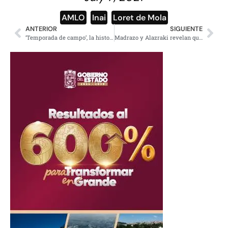
AMLO
,
Inai
,
Loret de Mola
ANTERIOR
SIGUIENTE
‘Temporada de campo’, la historia de un niño que sueña con ser vaquero
Madrazo y Alazraki revelan que mienten para golpetear a la 4T