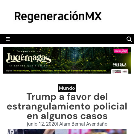
MÉXICO
POLÍTICA
MUNDO
☰
RegeneraciónMX
Sitio de noticias libre e independiente
CAMALEÓN
OPINIÓN
DEPORTES
ENGLISH SECTION
Mundo
Trump a favor del
VIDEOS
estrangulamiento policial
en algunos casos
junio 12, 2020
|
Alam Bernal Avendaño