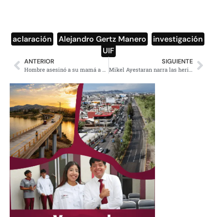
aclaración
,
Alejandro Gertz Manero
,
investigación
,
UIF
ANTERIOR
SIGUIENTE
Hombre asesinó a su mamá a botellazos en Iztapalapa
Mikel Ayestaran narra las heridas de Oriente Medio