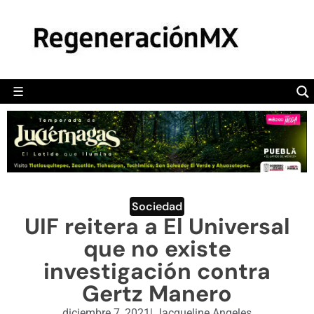
MÉXICO
POLÍTICA
MUNDO
☰
RegeneraciónMX
Sitio de noticias libre e independiente
CAMALEÓN
OPINIÓN
DEPORTES
ENGLISH SECTION
Sociedad
UIF reitera a El Universal
VIDEOS
que no existe
investigación contra
Gertz Manero
diciembre 7, 2021
|
Jacqueline Angeles