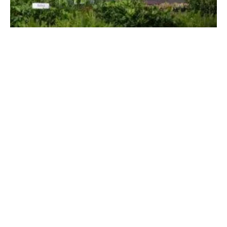
Sheinbaum: Jornada Nacional de
Reforestación en México
5 de agosto, 2026
No hay comentarios
Leer más »
THE PEOPLE’S MAÑANERA — MORNING
PRESIDENTIAL PRESS CONFERENCE —
WEDNESDAY, AUGUST 5, 2026
5 de agosto, 2026
No hay comentarios
Leer más »