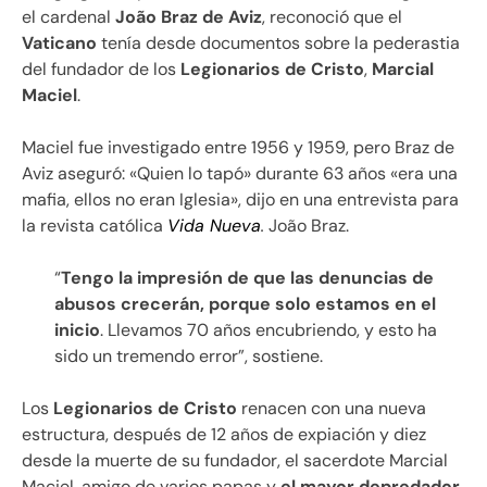
el cardenal
João Braz de Aviz
, reconoció que el
Vaticano
tenía desde documentos sobre la pederastia
del fundador de los
Legionarios de Cristo
,
Marcial
Maciel
.
Maciel fue investigado entre 1956 y 1959, pero Braz de
Aviz aseguró: «Quien lo tapó» durante 63 años «era una
mafia, ellos no eran Iglesia», dijo en una entrevista para
la revista católica
Vida Nueva
.
João Braz.
“
Tengo la impresión de que las denuncias de
abusos crecerán, porque solo estamos en el
inicio
. Llevamos 70 años encubriendo, y esto ha
sido un tremendo error”, sostiene.
Los
Legionarios de Cristo
renacen con una nueva
estructura, después de 12 años de expiación y diez
desde la muerte de su fundador, el sacerdote Marcial
Maciel, amigo de varios papas y
el mayor depredador