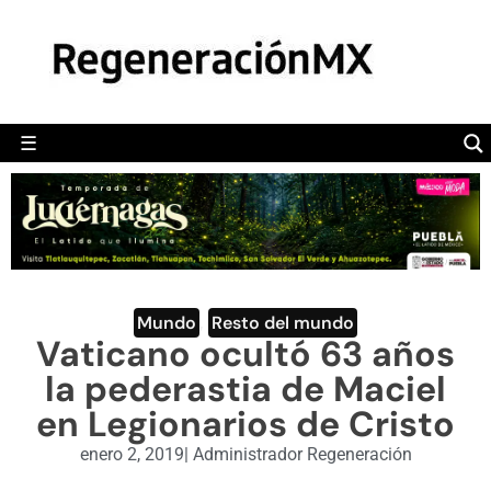
MÉXICO
POLÍTICA
MUNDO
☰
RegeneraciónMX
Sitio de noticias libre e independiente
CAMALEÓN
OPINIÓN
DEPORTES
ENGLISH SECTION
Mundo
,
Resto del mundo
Vaticano ocultó 63 años
VIDEOS
la pederastia de Maciel
en Legionarios de Cristo
enero 2, 2019
|
Administrador Regeneración