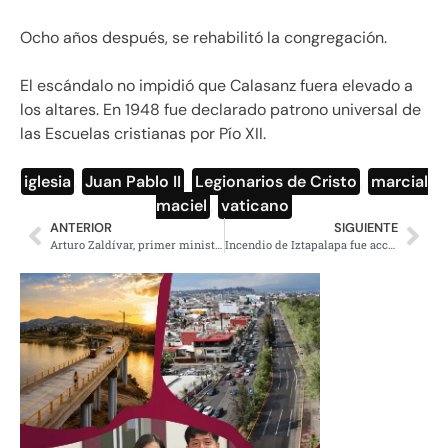
Ocho años después, se rehabilitó la congregación.
El escándalo no impidió que Calasanz fuera elevado a
los altares. En 1948 fue declarado patrono universal de
las Escuelas cristianas por Pío XII.
iglesia
,
Juan Pablo II
,
Legionarios de Cristo
,
marcial
maciel
,
vaticano
ANTERIOR
SIGUIENTE
Arturo Zaldívar, primer ministro presidente de la SCJN sin carrera judicial
Incendio de Iztapalapa fue accidente; se investigará omisión de padres: PGJ