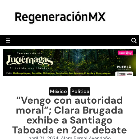
MÉXICO
POLÍTICA
MUNDO
☰
RegeneraciónMX
Sitio de noticias libre e independiente
CAMALEÓN
OPINIÓN
DEPORTES
ENGLISH SECTION
México
,
Política
“Vengo con autoridad
VIDEOS
moral”; Clara Brugada
exhibe a Santiago
Taboada en 2do debate
abril 21, 2024
|
Alam Bernal Avendaño