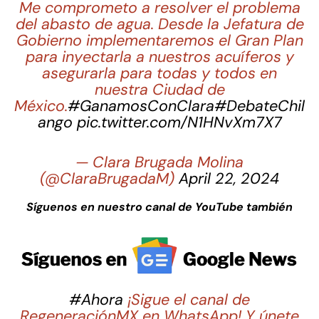
Me comprometo a resolver el problema
del abasto de agua. Desde la Jefatura de
Gobierno implementaremos el Gran Plan
para inyectarla a nuestros acuíferos y
asegurarla para todas y todos en
nuestra Ciudad de
México.
#GanamosConClara
#DebateChil
ango
pic.twitter.com/N1HNvXm7X7
— Clara Brugada Molina
(@ClaraBrugadaM)
April 22, 2024
Síguenos en nuestro canal de YouTube también
#Ahora
¡Sigue el canal de
RegeneraciónMX en WhatsApp! Y únete