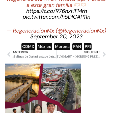
a esta gran familia
https://t.co/R76hxHFMrh
pic.twitter.com/h5DlCAP11n
— RegeneraciónMx (@RegeneracionMx)
September 20, 2023
CDMX
,
México
,
Morena
,
PAN
,
PRI
ANTERIOR
SIGUIENTE
¿Salinas de Gortari estuvo detrás de Enrique Peña Nieto? Esto revela el expresidente
SUMMARY – MORNING PRESIDENTIAL PRESS CONFERENCE – MONDAY, APRIL 22, 2024