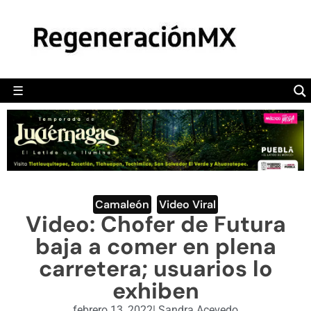
MÉXICO
POLÍTICA
MUNDO
☰
RegeneraciónMX
Sitio de noticias libre e independiente
CAMALEÓN
OPINIÓN
DEPORTES
ENGLISH SECTION
Camaleón
,
Video Viral
Video: Chofer de Futura
VIDEOS
baja a comer en plena
carretera; usuarios lo
exhiben
febrero 13, 2022
|
Sandra Acevedo