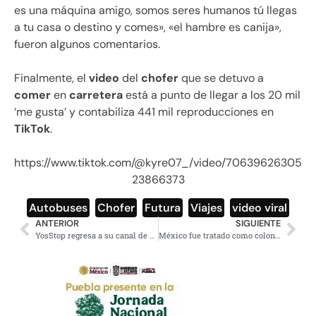
es una máquina amigo, somos seres humanos tú llegas
a tu casa o destino y comes», «el hambre es canija»,
fueron algunos comentarios.
Finalmente, el
video
del
chofer
que se detuvo a
comer
en
carretera
está a punto de llegar a los 20 mil
‘me gusta’ y contabiliza 441 mil reproducciones en
TikTok
.
https://www.tiktok.com/@kyre07_/video/70639626305
23866373
Autobuses
,
Chofer
,
Futura
,
Viajes
,
video viral
ANTERIOR
SIGUIENTE
YosStop regresa a su canal de YouTube con polémico video
México fue tratado como colonia de multinacionales españolas