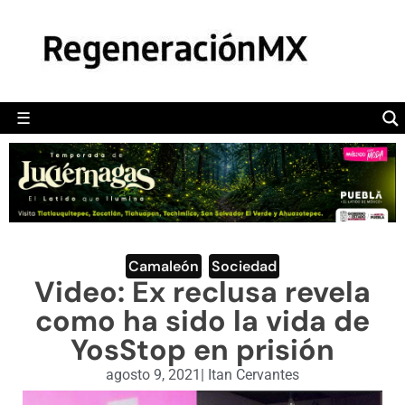
MÉXICO
POLÍTICA
MUNDO
☰
RegeneraciónMX
Sitio de noticias libre e independiente
CAMALEÓN
OPINIÓN
DEPORTES
ENGLISH SECTION
Camaleón
,
Sociedad
Video: Ex reclusa revela
VIDEOS
como ha sido la vida de
YosStop en prisión
agosto 9, 2021
|
Itan Cervantes