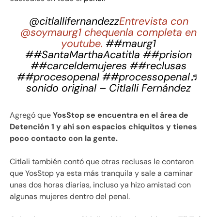
@citlallifernandezz
Entrevista con
@soymaurg1 chequenla completa en
youtube.
##maurg1
##SantaMarthaAcatitla
##prision
##carceldemujeres
##reclusas
##procesopenal
##processopenal
♬
sonido original – Citlalli Fernández
Agregó que
YosStop se encuentra en el área de
Detención 1 y ahí son espacios chiquitos y tienes
poco contacto con la gente.
Citlali también contó que otras reclusas le contaron
que YosStop ya esta más tranquila y sale a caminar
unas dos horas diarias, incluso ya hizo amistad con
algunas mujeres dentro del penal.