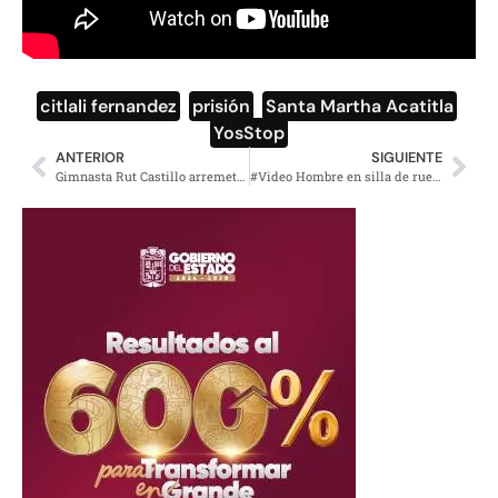
citlali fernandez
,
prisión
,
Santa Martha Acatitla
,
YosStop
ANTERIOR
SIGUIENTE
Gimnasta Rut Castillo arremete contra comentaristas de Claro Sports
#Video Hombre en silla de ruedas cae a vías del Metro en Nueva York