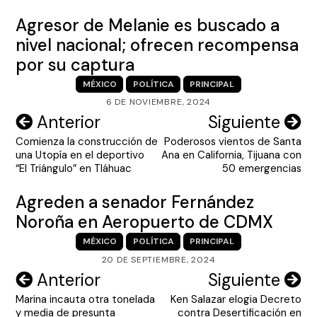
Agresor de Melanie es buscado a
nivel nacional; ofrecen recompensa
por su captura
MÉXICO
POLÍTICA
PRINCIPAL
6 DE NOVIEMBRE, 2024
Navegación
Anterior
Siguiente
Comienza la construcción de
Poderosos vientos de Santa
de
una Utopía en el deportivo
Ana en California, Tijuana con
entradas
“El Triángulo” en Tláhuac
50 emergencias
Agreden a senador Fernández
Noroña en Aeropuerto de CDMX
MÉXICO
POLÍTICA
PRINCIPAL
20 DE SEPTIEMBRE, 2024
Navegación
Anterior
Siguiente
Marina incauta otra tonelada
Ken Salazar elogia Decreto
de
y media de presunta
contra Desertificación en