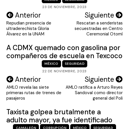
23 DE NOVIEMBRE, 2023
Navegación
Anterior
Siguiente
Repudian presencia de
Rescatan a senderistas
de
ultraderechista Gloria
secuestradas en Centro
entradas
Álvarez en la UNAM
Ceremonial Otomí
A CDMX quemado con gasolina por
compañeros de escuela en Texcoco
MÉXICO
SEGURIDAD
22 DE NOVIEMBRE, 2023
Navegación
Anterior
Siguiente
AMLO revela las siete
AMLO ratifica a Arturo Reyes
de
primeras rutas de trenes de
Sandoval como director
entradas
pasajeros
general del Poli
Taxista golpea brutalmente a
adulto mayor, ya fue identificado
CAMALEÓN
CORRUPCIÓN
MÉXICO
SEGURIDAD