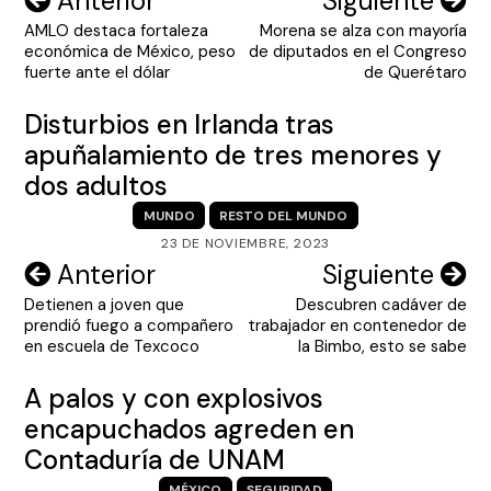
Anterior
Siguiente
AMLO destaca fortaleza
Morena se alza con mayoría
de
económica de México, peso
de diputados en el Congreso
entradas
fuerte ante el dólar
de Querétaro
Disturbios en Irlanda tras
apuñalamiento de tres menores y
dos adultos
MUNDO
RESTO DEL MUNDO
23 DE NOVIEMBRE, 2023
Navegación
Anterior
Siguiente
Detienen a joven que
Descubren cadáver de
de
prendió fuego a compañero
trabajador en contenedor de
entradas
en escuela de Texcoco
la Bimbo, esto se sabe
A palos y con explosivos
encapuchados agreden en
Contaduría de UNAM
MÉXICO
SEGURIDAD