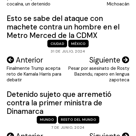
entradas
cocaína, un detenido
Michoacán
Esto se sabe del ataque con
machete contra un hombre en el
Metro Merced de la CDMX
CIUDAD
MÉXICO
31 DE JULIO, 2024
Navegación
Anterior
Siguiente
Finalmente Trump acepta
Pesar por asesinato de Rosty
de
reto de Kamala Harris para
Bazendu, rapero en lengua
entradas
debatir
zapoteca
Detenido sujeto que arremetió
contra la primer ministra de
Dinamarca
MUNDO
RESTO DEL MUNDO
7 DE JUNIO, 2024
Navegación