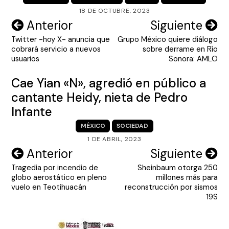
18 DE OCTUBRE, 2023
Navegación
Anterior
Siguiente
Twitter -hoy X- anuncia que
Grupo México quiere diálogo
de
cobrará servicio a nuevos
sobre derrame en Río
entradas
usuarios
Sonora: AMLO
Cae Yian «N», agredió en público a
cantante Heidy, nieta de Pedro
Infante
MÉXICO
SOCIEDAD
1 DE ABRIL, 2023
Navegación
Anterior
Siguiente
Tragedia por incendio de
Sheinbaum otorga 250
de
globo aerostático en pleno
millones más para
entradas
vuelo en Teotihuacán
reconstrucción por sismos
19S