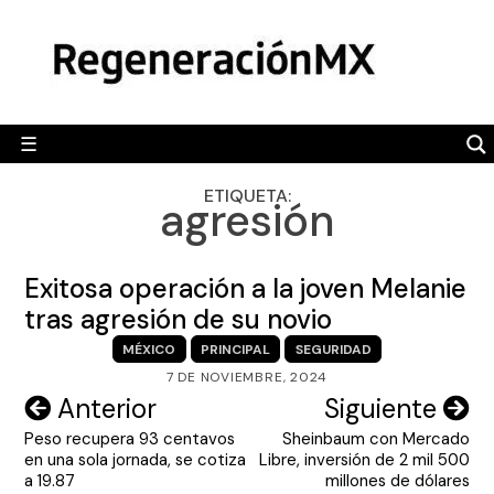
Skip
MÉXICO
to
content
POLÍTICA
MUNDO
☰
RegeneraciónMX
Sitio de noticias libre e independiente
CAMALEÓN
ETIQUETA:
agresión
OPINIÓN
DEPORTES
Exitosa operación a la joven Melanie
ENGLISH SECTION
tras agresión de su novio
MÉXICO
PRINCIPAL
SEGURIDAD
VIDEOS
7 DE NOVIEMBRE, 2024
Navegación
Anterior
Siguiente
Peso recupera 93 centavos
Sheinbaum con Mercado
de
en una sola jornada, se cotiza
Libre, inversión de 2 mil 500
entradas
a 19.87
millones de dólares