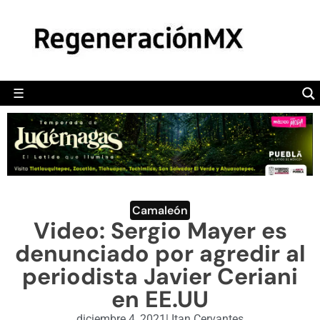
MÉXICO
POLÍTICA
MUNDO
☰
RegeneraciónMX
Sitio de noticias libre e independiente
CAMALEÓN
OPINIÓN
DEPORTES
ENGLISH SECTION
Camaleón
Video: Sergio Mayer es
VIDEOS
denunciado por agredir al
periodista Javier Ceriani
en EE.UU
diciembre 4, 2021
|
Itan Cervantes