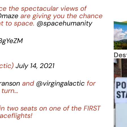
nce the spectacular views of
maze
are giving you the chance
ht to space.
@spacehumanity
bBgYeZM
Des
ctic)
July 14, 2021
ranson
and
@virgingalactic
for
 turn…
n two seats on one of the FIRST
aceflights!