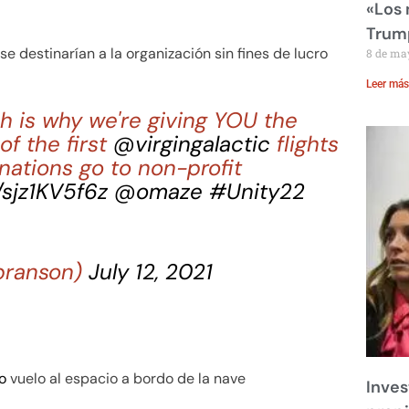
«Los
Trump
 destinarían a la organización sin fines de lucro
8 de ma
Leer más
ch is why we're giving YOU the
of the first
@virgingalactic
flights
ations go to non-profit
o/sjz1KV5f6z
@omaze
#Unity22
branson)
July 12, 2021
o
vuelo al espacio a bordo de la nave
Inves