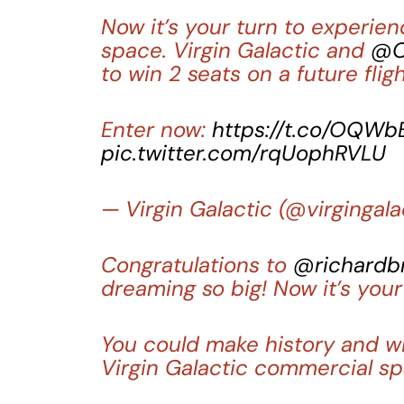
Now it’s your turn to experie
space. Virgin Galactic and
@O
to win 2 seats on a future flig
Enter now:
https://t.co/OQW
pic.twitter.com/rqUophRVLU
— Virgin Galactic (@virgingala
Congratulations to
@richardb
dreaming so big! Now it’s your
You could make history and wi
Virgin Galactic commercial sp