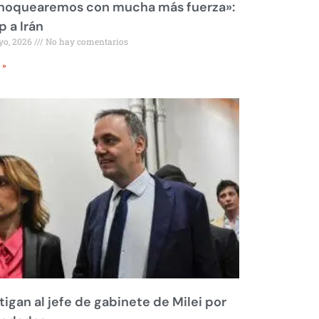
 noquearemos con mucha más fuerza»:
 a Irán
yo, 2026
No hay comentarios
 »
tigan al jefe de gabinete de Milei por