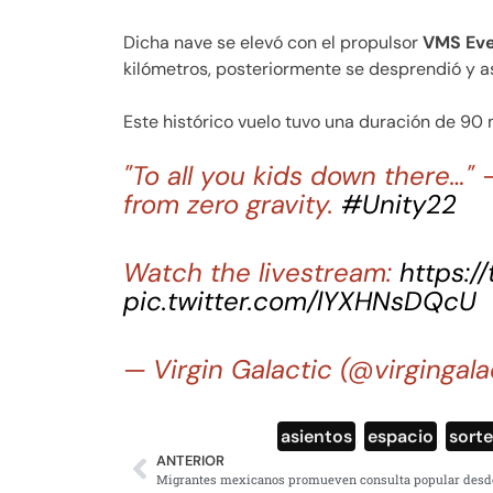
Dicha nave se elevó con el propulsor
VMS Ev
kilómetros, posteriormente se desprendió y a
Este histórico vuelo tuvo una duración de 90 
"To all you kids down there…"
from zero gravity.
#Unity22
Watch the livestream:
https:/
pic.twitter.com/lYXHNsDQcU
— Virgin Galactic (@virgingala
asientos
,
espacio
,
sort
ANTERIOR