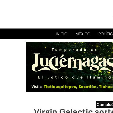
INICIO
MÉXICO
POLÍTI
Camale
Virgin Galactic sort