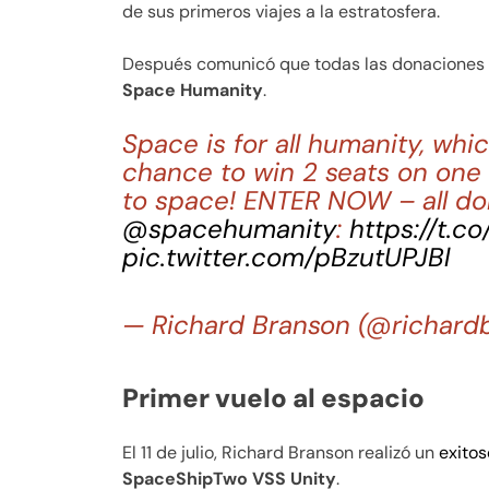
de sus primeros viajes a la estratosfera.
Después comunicó que todas las donaciones se
Space Humanity
.
Space is for all humanity, whi
chance to win 2 seats on one 
to space! ENTER NOW – all don
@spacehumanity
:
https://t.c
pic.twitter.com/pBzutUPJBl
— Richard Branson (@richard
Primer vuelo al espacio
El 11 de julio, Richard Branson realizó un
exitos
SpaceShipTwo VSS Unity
.