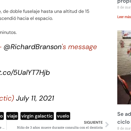
prop
8 de ma
e
, de doble fuselaje hasta una altitud de 15
Leer más
scendió hacia el espacio.
minutos.
 –
@RichardBranson
's message
/t.co/5UalYT7Hjb
ctic)
July 11, 2021
Se ad
eo
,
viaje
,
virgin galactic
,
vuelo
ciclo
SIGUIENTE
Migrantes mexicanos promueven consulta popular desde Nueva York
Niño de 3 años muere durante consulta con el dentista
8 de ma