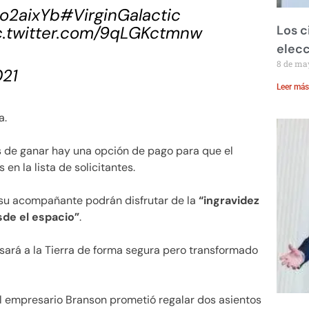
Zo2aixYb
#VirginGalactic
c.twitter.com/9qLGKctmnw
Los c
elecc
8 de ma
021
Leer más
a.
s de ganar hay una opción de pago para que el
n la lista de solicitantes.
y su acompañante podrán disfrutar de la
“ingravidez
de el espacio”
.
sará a la Tierra de forma segura pero transformado
el empresario Branson prometió regalar dos asientos