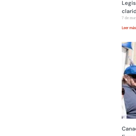
Legis
clari
7 de ma
Leer más
Canad