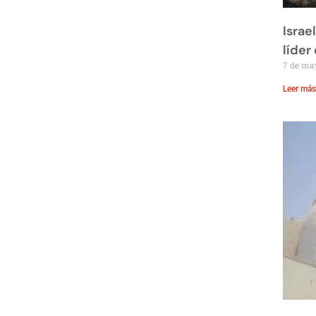
Israe
líder
7 de ma
Leer más