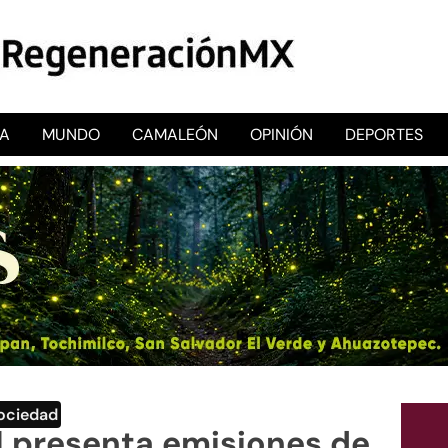
CA
MUNDO
CAMALEÓN
OPINIÓN
DEPORTES
RegeneraciónMX
Sitio de noticias libre e independiente
ociedad
 presenta emisiones de