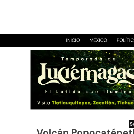
INICIO
MÉXICO
POLÍTI
S
Volcán Popocatépetl