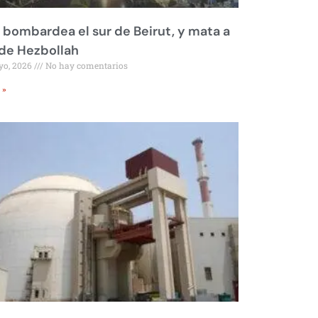
l bombardea el sur de Beirut, y mata a
 de Hezbollah
yo, 2026
No hay comentarios
 »