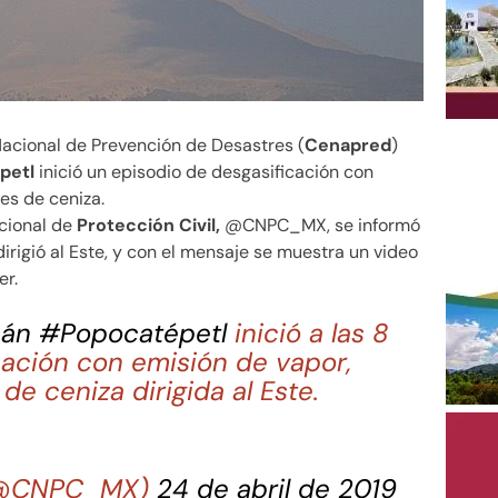
Nacional de Prevención de Desastres (
Cenapred
)
petl
inició un episodio de desgasificación con
es de ceniza.
cional de
Protección Civil,
@CNPC_MX, se informó
dirigió al Este, y con el mensaje se muestra un video
er.
cán
#Popocatépetl
inició a las 8
cación con emisión de vapor,
e ceniza dirigida al Este.
 (@CNPC_MX)
24 de abril de 2019