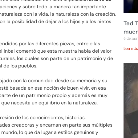
eaciones y sobre todo la manera tan importante
naturaleza con la vida, la naturaleza con la creación,
n la posibilidad de dejar a los hijos y a los nietos
Ted T
muere
6 de ma
endidos por las diferentes piezas, entre ellas
Leer más
del Inbal comentó que esta muestra habla del valor
ulturales, los cuales son parte de un patrimonio y de
ral de los pueblos.
abajado con la comunidad desde su memoria y su
a esté basada en esa noción de buen vivir, en esa
a parte de un patrimonio propio y además es muy
que necesita un equilibrio en la naturaleza.
esión de los conocimientos, historias,
ades creadoras y encarnan en parte sus múltiples
l mundo, lo que da lugar a estilos genuinos y