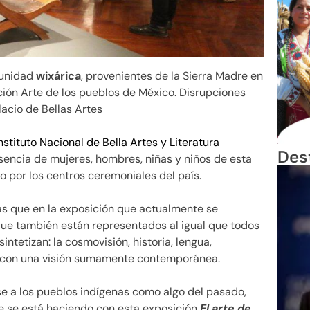
munidad
wixárica
, provenientes de la Sierra Madre en
ición Arte de los pueblos de México. Disrupciones
lacio de Bellas Artes
nstituto Nacional de Bella Artes y Literatura
Des
sencia de mujeres, hombres, niñas y niños de esta
do por los centros ceremoniales del país.
más que en la exposición que actualmente se
 que también están representados al igual que todos
ntetizan: la cosmovisión, historia, lengua,
po, con una visión sumamente contemporánea.
se a los pueblos indígenas como algo del pasado,
ue se está haciendo con esta exposición
El arte de