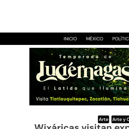
INICIO
MÉXICO
POLÍTI
Arte
,
Arte y 
Wixáricas visitan exp