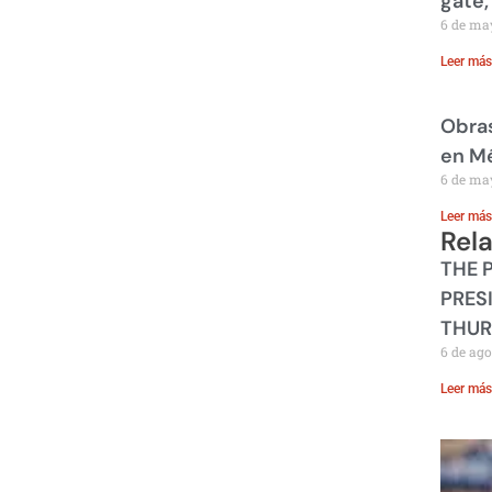
gate,
6 de ma
Leer más
Obras
en M
6 de ma
Leer más
Rel
THE 
PRES
THUR
6 de ago
Leer más