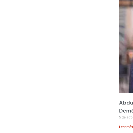
Abdul
Demó
5 de ago
Leer más