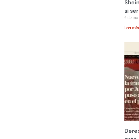
Shein
si se
6 de ma
Leer más
Derec