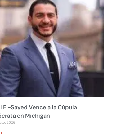
 El-Sayed Vence a la Cúpula
crata en Michigan
sto, 2026
 »