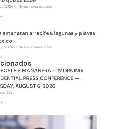
 lo que se sabe
yo, 2026
No hay comentarios
 »
 amenazan arrecifes, lagunas y playas
éxico
yo, 2026
No hay comentarios
 »
acionados
PEOPLE’S MAÑANERA — MORNING
IDENTIAL PRESS CONFERENCE —
SDAY, AUGUST 6, 2026
sto, 2026
 »