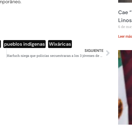
temporáneo.
Cae “
Linos
6 de ma
Leer más
s
,
pueblos indígenas
,
Wixáricas
SIGUIENTE
Harfuch niega que policías secuestraran a los 3 jóvenes de Huitzilac