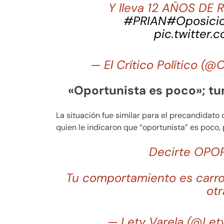
Y lleva 12 AÑOS DE R
#PRIAN
#Oposici
pic.twitter
— El Crítico Político (@
«Oportunista es poco»; t
La situación fue similar para el precandidato 
quien le indicaron que “oportunista” es poco, 
Decirte OPO
Tu comportamiento es carro
otr
— Lety Varela (@Let