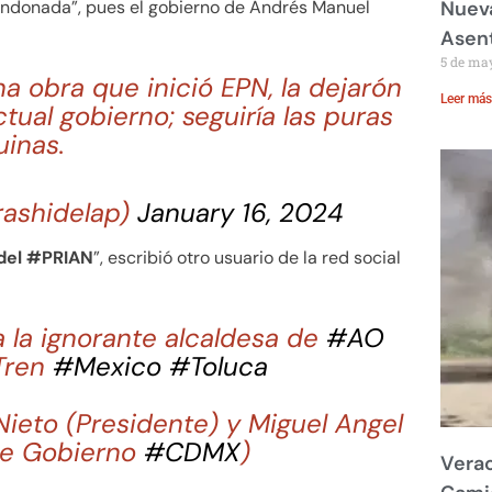
andonada”, pues el gobierno de Andrés Manuel
Nueva
Asent
5 de ma
a obra que inició EPN, la dejarón
Leer más
ctual gobierno; seguiría las puras
uinas.
rashidelap)
January 16, 2024
 del #PRIAN
”, escribió otro usuario de la red social
 la ignorante alcaldesa de
#AO
Tren
#Mexico
#Toluca
ieto (Presidente) y Miguel Angel
de Gobierno
#CDMX
)
Verac