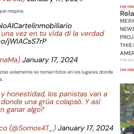
Leer más
ue respira.
Rel
MEXI
oAlCartelinmobiliario
NEWS
una vez en tu vida di la verdad
PROJ
.co/jWIACsS7rP
THIS
AMER
AnaMa)
January 17, 2024
5 de ago
Leer más
istas solamente se toman fotos en los lugares donde
s.
 y honestidad, los panistas van a
a donde una grúa colapsó. Y así
n ganar algo?
xico (@Somos4T_)
January 17, 2024