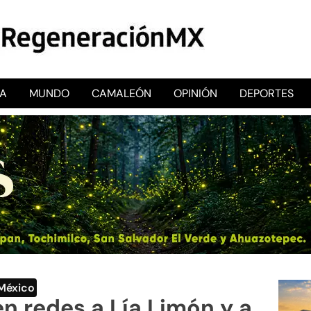
CA
MUNDO
CAMALEÓN
OPINIÓN
DEPORTES
RegeneraciónMX
Sitio de noticias libre e independiente
México
en redes a Lía Limón y a