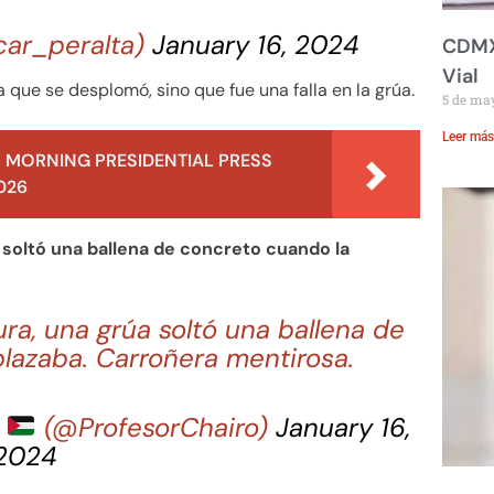
car_peralta)
January 16, 2024
CDMX:
Vial
a que se desplomó, sino que fue una falla en la grúa.
5 de ma
Leer más
 MORNING PRESIDENTIAL PRESS
026
soltó una ballena de concreto cuando la
a, una grúa soltó una ballena de
lazaba. Carroñera mentirosa.
s
(@ProfesorChairo)
January 16,
2024