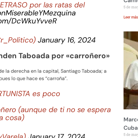
Cami
ETRASO por las ratas del
5 de ma
onMiserableYMezquina
Leer más
.com/DcWkuYvveR
Cr_Politico)
January 16, 2024
unden Taboada por «carroñero»
de la derecha en la capital, Santiago Taboada; a
pues lo que hace es “carroña”.
RTUNISTA es poco
ñero (aunque de ti no se espera
a cosa)
Marco
Cuba
yVarela)
January 17, 2024
5 de ma