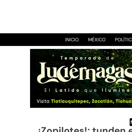
INICIO
MÉXICO
POLÍTI
¡Zopilotes!; tunden 