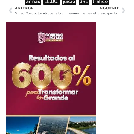
armas
,
EE.UU.
,
juicio
,
SRE
,
tráfico
ANTERIOR
SIGUIENTE
Video: Conductor atropella brutalmente a una pareja en Iztacalco
Leonard Peltier, el preso que luchó por la tribu sioux da positivo a COVID-19