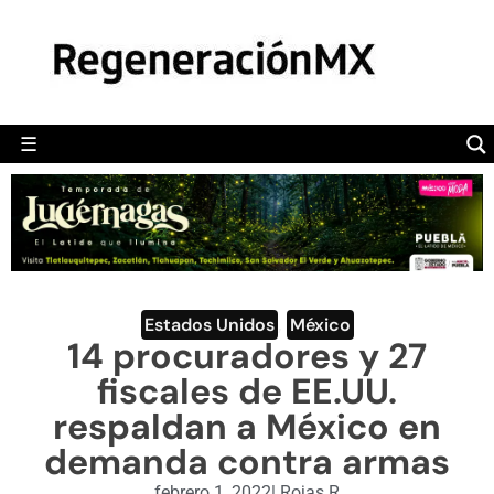
MÉXICO
POLÍTICA
MUNDO
☰
RegeneraciónMX
Sitio de noticias libre e independiente
CAMALEÓN
OPINIÓN
DEPORTES
ENGLISH SECTION
Estados Unidos
,
México
14 procuradores y 27
VIDEOS
fiscales de EE.UU.
respaldan a México en
demanda contra armas
febrero 1, 2022
|
Rojas R