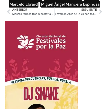
Marcelo Ebrard
,
Miguel Ángel Mancera Espinosa
ANTERIOR
SIGUIENTE
Mesero fallece tras rescatar a una niña que se ahogaba en Puerto Vallarta
Travieso Arce se le va con todo a Epigmenio Ibarra: «viejo cínico»