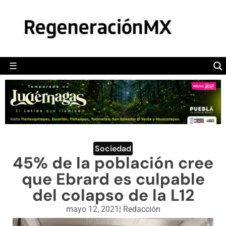
MÉXICO
POLÍTICA
MUNDO
☰
RegeneraciónMX
Sitio de noticias libre e independiente
CAMALEÓN
OPINIÓN
DEPORTES
ENGLISH SECTION
Sociedad
45% de la población cree
VIDEOS
que Ebrard es culpable
del colapso de la L12
mayo 12, 2021
|
Redacción