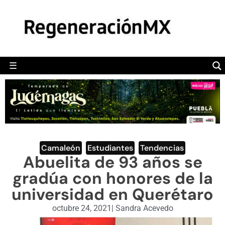
MÉXICO
POLÍTICA
MUNDO
☰
RegeneraciónMX
Sitio de noticias libre e independiente
CAMALEÓN
OPINIÓN
DEPORTES
ENGLISH SECTION
Camaleón
,
Estudiantes
,
Tendencias
Abuelita de 93 años se
VIDEOS
gradúa con honores de la
universidad en Querétaro
octubre 24, 2021
|
Sandra Acevedo