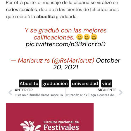
Por otra parte, el mensaje de la usuaria se viralizó en
redes sociales
, debido a las cientos de felicitaciones
que recibió la
abuelita
graduada.
Y se graduó con las mejores
calificaciones.
pic.twitter.com/n3BzForYoD
— Maricruz rs (@RsMaricruz)
October
20, 2021
Abuelita
,
graduación
,
universidad
,
viral
ANTERIOR
SIGUIENTE
FGR no difundió datos sobre investigación a científicos, dice a la CNDH
Huracán Rick llega a costas de Guerrero y Michoacán