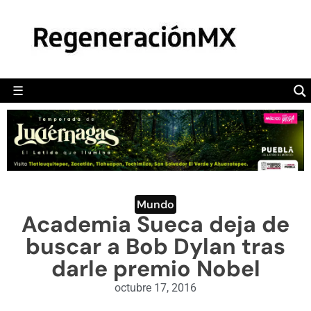
MÉXICO
POLÍTICA
MUNDO
☰
RegeneraciónMX
Sitio de noticias libre e independiente
CAMALEÓN
OPINIÓN
DEPORTES
ENGLISH SECTION
Mundo
Academia Sueca deja de
VIDEOS
buscar a Bob Dylan tras
darle premio Nobel
octubre 17, 2016