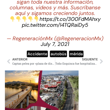
sigan toda nuestra información,
columnas, videos y más. Suscríbanse
aquí y sigamos creciendo juntos.
https://t.co/300FdMAhxy
pic.twitter.com/I4TQRaiDy5
— RegeneraciónMx (@RegeneracionMx)
July 7, 2021
Accidente
,
autobús
,
mérida
ANTERIOR
SIGUIENTE
Captan pelea por «plaza de distribución» entre gaseros en Cuajimalpa
Toño Esquinca fue hospitalizado por complicaciones de Covid-19