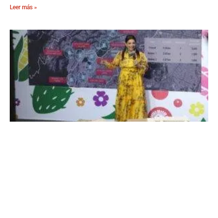
Leer más »
Jefa Clara Amplía el Cablebús para Conectar a
las Periferias
4 de agosto, 2026
No hay comentarios
Leer más »
THE PEOPLE’S MAÑANERA — MORNING