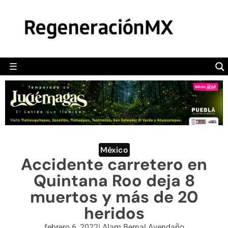
MÉXICO
POLÍTICA
MUNDO
☰
RegeneraciónMX
Sitio de noticias libre e independiente
CAMALEÓN
OPINIÓN
DEPORTES
ENGLISH SECTION
México
Accidente carretero en
VIDEOS
Quintana Roo deja 8
muertos y más de 20
heridos
febrero 6, 2022
|
Alam Bernal Avendaño