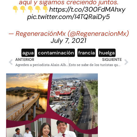
aquí y sigamos creciendo juntos.
https://t.co/300FdMAhxy
pic.twitter.com/I4TQRaiDy5
— RegeneraciónMx (@RegeneracionMx)
July 7, 2021
agua
,
contaminación
,
francia
,
huelga
ANTERIOR
SIGUIENTE
Agreden a periodista Alain Albarán, reporta violencia a mujeres en Oaxaca
Esto se sabe de los turistas que fueron secuestradas en San Luis Potosí