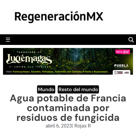
MÉXICO
POLÍTICA
MUNDO
☰
RegeneraciónMX
Sitio de noticias libre e independiente
CAMALEÓN
OPINIÓN
DEPORTES
ENGLISH SECTION
Mundo
,
Resto del mundo
Agua potable de Francia
VIDEOS
contaminada por
residuos de fungicida
abril 6, 2023
|
Rojas R