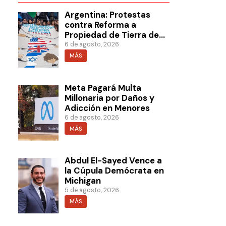
Argentina: Protestas
contra Reforma a
Propiedad de Tierra de
Milei
6 de agosto, 2026
MÁS
Meta Pagará Multa
Millonaria por Daños y
Adicción en Menores
6 de agosto, 2026
MÁS
Abdul El-Sayed Vence a
la Cúpula Demócrata en
Michigan
5 de agosto, 2026
MÁS