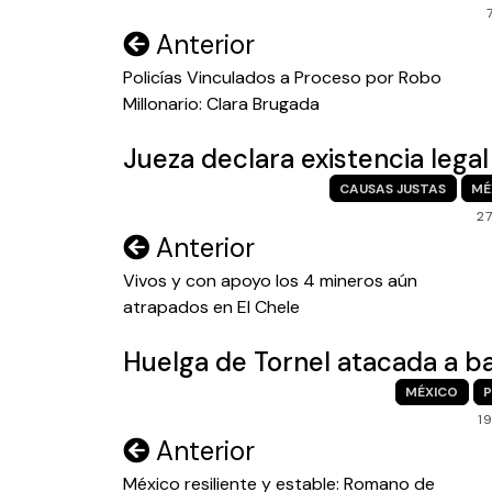
Navegación
Anterior
de
Policías Vinculados a Proceso por Robo
Millonario: Clara Brugada
entradas
Jueza declara existencia legal
CAUSAS JUSTAS
MÉ
2
Navegación
Anterior
de
Vivos y con apoyo los 4 mineros aún
atrapados en El Chele
entradas
Huelga de Tornel atacada a ba
MÉXICO
P
1
Navegación
Anterior
de
México resiliente y estable: Romano de