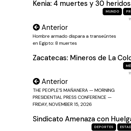
Kenia: 4 muertes y 30 herido
MUNDO
PR
1
Navegación
Anterior
de
Hombre armado dispara a transeúntes
en Egipto: 8 muertes
entradas
Zacatecas: Mineros de La Col
MÉ
1
Navegación
Anterior
de
THE PEOPLE’S MAÑANERA — MORNING
PRESIDENTIAL PRESS CONFERENCE —
entradas
FRIDAY, NOVEMBER 15, 2026
Sindicato Amenaza con Huelga
DEPORTES
ESTAD