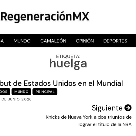
CA
MUNDO
CAMALEÓN
OPINIÓN
DEPORTES
RegeneraciónMX
Sitio de noticias libre e independiente
ETIQUETA:
huelga
but de Estados Unidos en el Mundial
IDOS
MUNDO
PRINCIPAL
 DE JUNIO, 2026
Siguiente
Knicks de Nueva York a dos triunfos de
lograr el título de la NBA