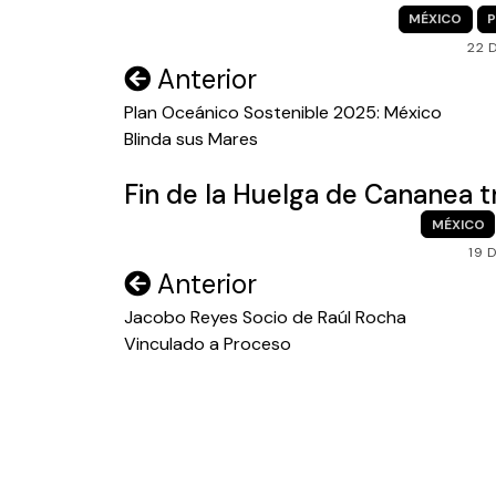
MÉXICO
P
22 
Navegación
Anterior
de
Plan Oceánico Sostenible 2025: México
Blinda sus Mares
entradas
Fin de la Huelga de Cananea t
MÉXICO
19 
Navegación
Anterior
de
Jacobo Reyes Socio de Raúl Rocha
Vinculado a Proceso
entradas