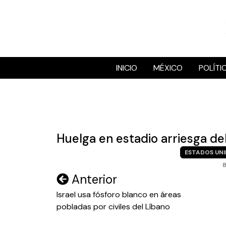
Skip
to
content
INICIO
MÉXICO
POLÍTI
Huelga en estadio arriesga de
ESTADOS UN
8
Navegación
Anterior
de
Israel usa fósforo blanco en áreas
pobladas por civiles del Líbano
entradas