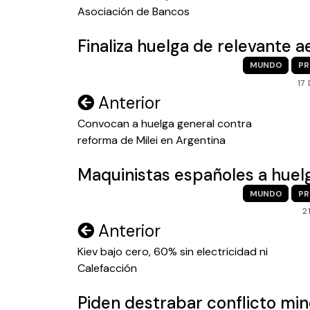
Asociación de Bancos
entradas
Finaliza huelga de relevante a
MUNDO
PR
17
Navegación
Anterior
de
Convocan a huelga general contra
reforma de Milei en Argentina
entradas
Maquinistas españoles a huel
MUNDO
PR
2
Navegación
Anterior
de
Kiev bajo cero, 60% sin electricidad ni
Calefacción
entradas
Piden destrabar conflicto min