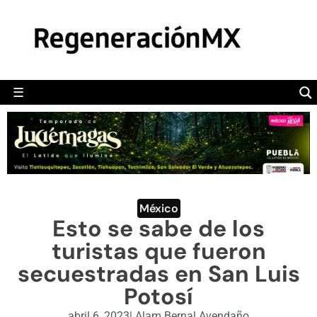
MÉXICO
POLÍTICA
MUNDO
☰
RegeneraciónMX
Sitio de noticias libre e independiente
CAMALEÓN
OPINIÓN
DEPORTES
ENGLISH SECTION
México
Esto se sabe de los
VIDEOS
turistas que fueron
secuestradas en San Luis
Potosí
abril 6, 2023
|
Alam Bernal Avendaño