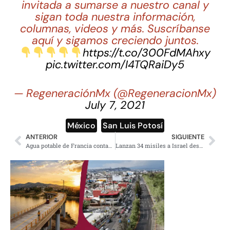
invitada a sumarse a nuestro canal y
sigan toda nuestra información,
columnas, videos y más. Suscríbanse
aquí y sigamos creciendo juntos.
https://t.co/300FdMAhxy
pic.twitter.com/I4TQRaiDy5
— RegeneraciónMx (@RegeneracionMx)
July 7, 2021
México
,
San Luis Potosí
ANTERIOR
SIGUIENTE
Agua potable de Francia contaminada por residuos de fungicida
Lanzan 34 misiles a Israel desde el Líbano; es el mayor ataque desde 2006