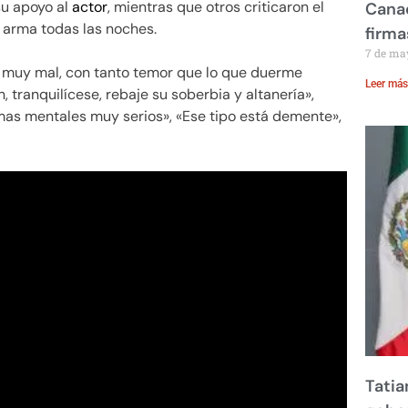
su apoyo al
actor
, mientras que otros criticaron el
Canad
arma todas las noches.
firma
7 de ma
r muy mal, con tanto temor que lo que duerme
Leer más
, tranquilícese, rebaje su soberbia y altanería»,
mas mentales muy serios», «Ese tipo está demente»,
Tatia