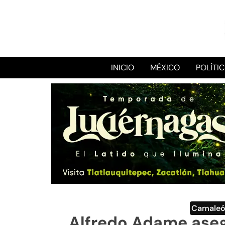
INICIO
MÉXICO
POLÍTI
Camale
Alfredo Adame ase