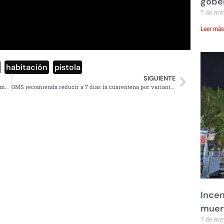
gobe
7 de ma
Leer más
,
habitación
,
pistola
SIGUIENTE
Aristegui de nueva cuenta es exhibida en redes por información falsa de MCCI
OMS recomienda reducir a 7 días la cuarentena por variante Ómicron
Incen
muer
7 de ma