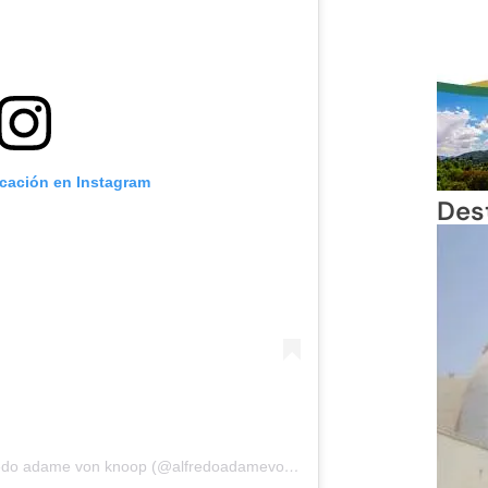
icación en Instagram
Des
Una publicación compartida por Alfredo adame von knoop (@alfredoadamevonknoop)