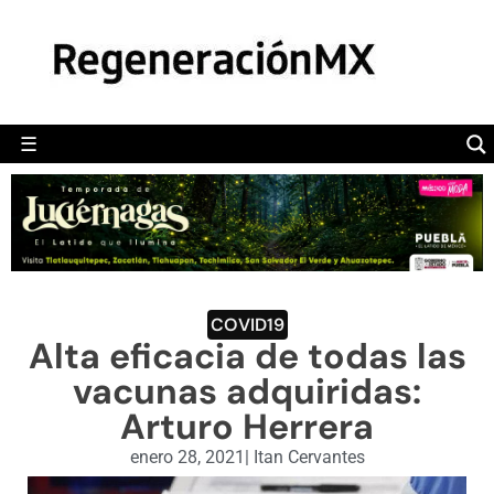
MÉXICO
POLÍTICA
MUNDO
☰
RegeneraciónMX
Sitio de noticias libre e independiente
CAMALEÓN
OPINIÓN
DEPORTES
ENGLISH SECTION
COVID19
Alta eficacia de todas las
VIDEOS
vacunas adquiridas:
Arturo Herrera
enero 28, 2021
|
Itan Cervantes