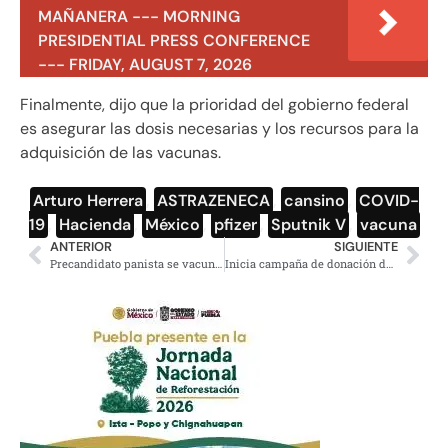
MAÑANERA --- MORNING
PRESIDENTIAL PRESS CONFERENCE
--- FRIDAY, AUGUST 7, 2026
Finalmente, dijo que la prioridad del gobierno federal
es asegurar las dosis necesarias y los recursos para la
adquisición de las vacunas.
Arturo Herrera
,
ASTRAZENECA
,
cansino
,
COVID-
19
,
Hacienda
,
México
,
pfizer
,
Sputnik V
,
vacuna
ANTERIOR
SIGUIENTE
Precandidato panista se vacunó en EEUU para hacer «una campaña sin riesgos»
Inicia campaña de donación de tanques de oxigeno en Xochimilco