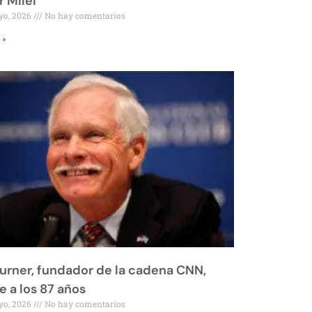
r Milei
yo, 2026
No hay comentarios
 »
urner, fundador de la cadena CNN,
 a los 87 años
yo, 2026
No hay comentarios