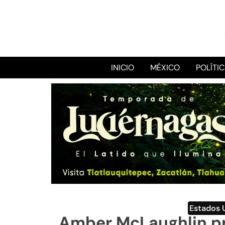
INICIO
MÉXICO
POLÍTI
Estados 
Amber McLaughlin pr