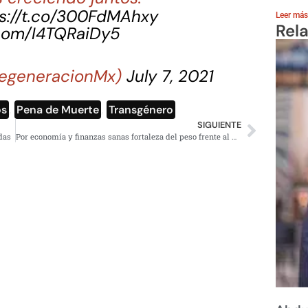
s://t.co/300FdMAhxy
Leer más
Rel
.com/I4TQRaiDy5
egeneracionMx)
July 7, 2021
os
,
Pena de Muerte
,
Transgénero
SIGUIENTE
das
Por economía y finanzas sanas fortaleza del peso frente al dólar: AMLO