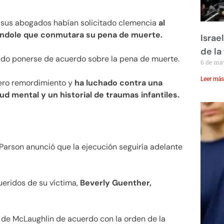
 sus abogados habían solicitado clemencia
al
éndole que conmutara su pena de muerte.
Israe
de la 
pudo ponerse de acuerdo sobre la pena de muerte.
6 de ma
Leer más
ero remordimiento y
ha luchado contra una
d mental y un historial de traumas infantiles.
Parson anunció que la ejecución seguiría adelante
ueridos de su víctima,
Beverly Guenther,
a de McLaughlin de acuerdo con la orden de la