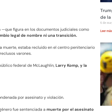
Trump
de la
6 de ma
in —que figura en los documentos judiciales como
Leer más
mbio legal de nombre ni una transición.
 muerte, estaba recluido en el centro penitenciario
 reclusos varones.
público federal de McLaughlin,
Larry Komp, y la
ndenada por asesinato y violación.
género fue sentenciada a
muerte por el asesinato