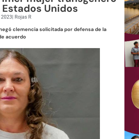
 Estados Unidos
, 2023
|
Rojas R
egó clemencia solicitada por defensa de la
de acuerdo