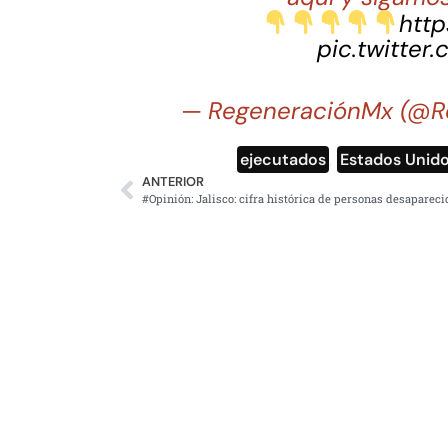
http
pic.twitter
— RegeneraciónMx (@R
ejecutados
,
Estados Unid
ANTERIOR
#Opinión: Jalisco: cifra histórica de personas desapareci