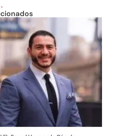
 »
acionados