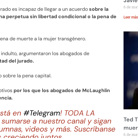
Javie
6 de ma
jurado es incapaz de llegar a un acuerdo
sobre la
a perpetua sin libertad condicional o la pena de
Leer más
pena de muerte a la mujer transgénero.
 indulto, argumentaron los abogados de
tad del jurado.
 sobre la pena capital.
otivos
por los que los abogados de McLaughlin
ncia.
stá en
#Telegram
! TODA LA
Ted T
sumarse a nuestro canal y sigan
lumnas, videos y más. Suscríbanse
muere
6 de ma
 creciendo juntos.