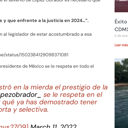
 y que enfrente a la justicia en 2024…”.
Éxito
CDM
on al legislador de estar acostumbrado a esa
6 de ma
Leer más
repe/status/1502384129098371081
presidente de México se le respeta en todo el
tró en la mierda el prestigio de la
pezobrador_
se le respeta en el
r qué ya has demostrado tener
ta y selectiva.
@mvs2709)
March 11, 2022