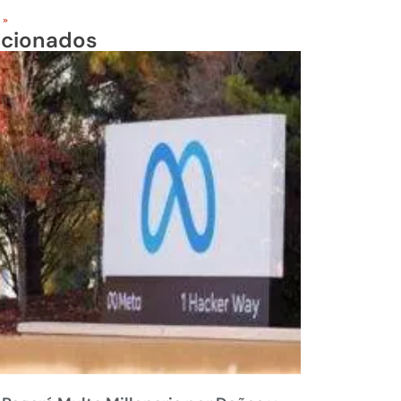
 »
acionados