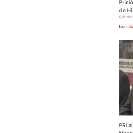
Prisi
de Hi
6 de ma
Leer más
PRI a