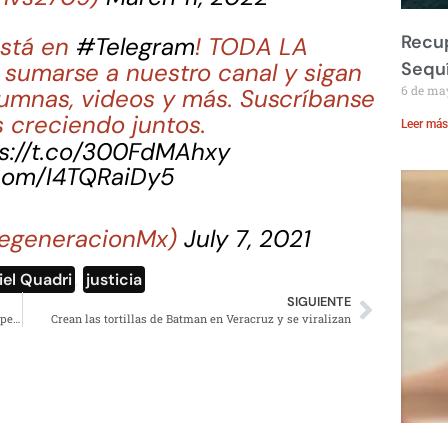
Recup
stá en
#Telegram
! TODA LA
sumarse a nuestro canal y sigan
Sequ
6 de ma
lumnas, videos y más. Suscríbanse
 creciendo juntos.
Leer más
s://t.co/300FdMAhxy
.com/I4TQRaiDy5
egeneracionMx)
July 7, 2021
iel Quadri
,
justicia
SIGUIENTE
Hay intereses ocultos en resolución del Parlamento Europeo sobre violencia en México: Eurodiputado
Crean las tortillas de Batman en Veracruz y se viralizan