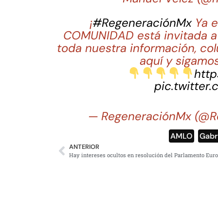
¡
#RegeneraciónMx
Ya e
COMUNIDAD está invitada a 
toda nuestra información, co
aquí y sigamos
http
pic.twitter
— RegeneraciónMx (@R
AMLO
,
Gabr
ANTERIOR