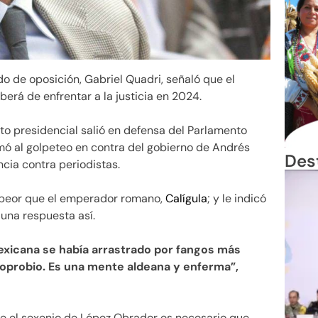
ado de oposición, Gabriel Quadri, señaló que el
erá de enfrentar a la justicia en 2024.
to presidencial salió en defensa del Parlamento
mó al golpeteo en contra del gobierno de Andrés
Des
cia contra periodistas.
r peor que el emperador romano,
Calígula
; y le indicó
 una respuesta así.
 mexicana se había arrastrado por fangos más
 oprobio. Es una mente aldeana y enferma”,
 el sexenio de López Obrador es necesario que