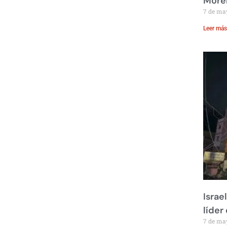
Moren
7 de ma
Leer más
Israe
líder
7 de ma