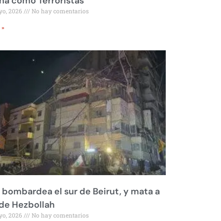
a como Terroristas
yo, 2026
No hay comentarios
 »
l bombardea el sur de Beirut, y mata a
 de Hezbollah
yo, 2026
No hay comentarios