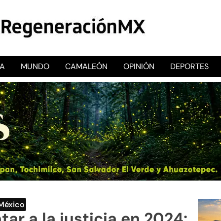
CA
MUNDO
CAMALEÓN
OPINIÓN
DEPORTES
RegeneraciónMX
Sitio de noticias libre e independiente
México
r a la justicia en 2024: