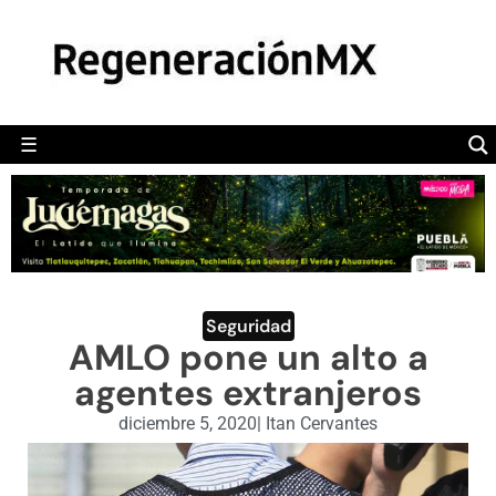
MÉXICO
POLÍTICA
MUNDO
☰
RegeneraciónMX
Sitio de noticias libre e independiente
CAMALEÓN
OPINIÓN
DEPORTES
ENGLISH SECTION
Seguridad
AMLO pone un alto a
VIDEOS
agentes extranjeros
diciembre 5, 2020
|
Itan Cervantes