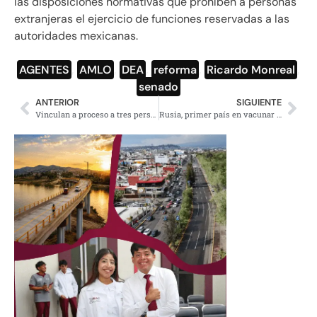
las disposiciones normativas que prohíben a personas
extranjeras el ejercicio de funciones reservadas a las
autoridades mexicanas.
AGENTES
,
AMLO
,
DEA
,
reforma
,
Ricardo Monreal
,
senado
ANTERIOR
SIGUIENTE
Vinculan a proceso a tres personas tras cateo por caso de empresarios de Polanco
Rusia, primer país en vacunar a su población contra Covid-19