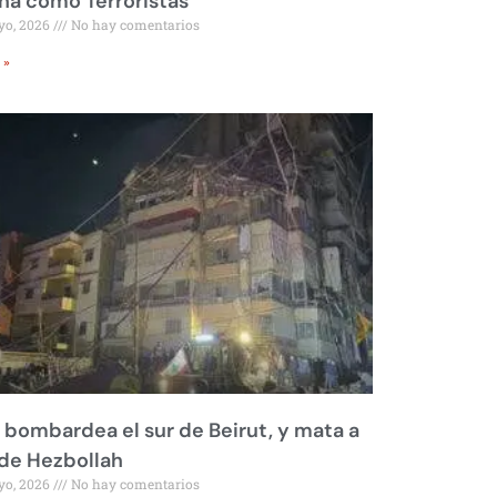
a como Terroristas
yo, 2026
No hay comentarios
 »
l bombardea el sur de Beirut, y mata a
 de Hezbollah
yo, 2026
No hay comentarios