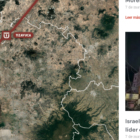
Moren
7 de ma
Leer más
Israe
líder
7 de ma