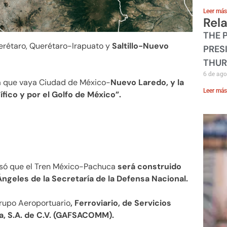
Leer más
Rel
THE 
erétaro, Querétaro-Irapuato y
Saltillo-Nuevo
PRES
THUR
6 de ago
ea que vaya Ciudad de México-
Nuevo Laredo, y la
Leer más
fico y por el Golfo de México”.
isó que el Tren México-Pachuca
será construido
ngeles de la Secretaría de la Defensa Nacional.
rupo Aeroportuario
, Ferroviario, de Servicios
, S.A. de C.V. (GAFSACOMM).