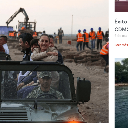
Éxito
CDM
6 de ma
Leer más