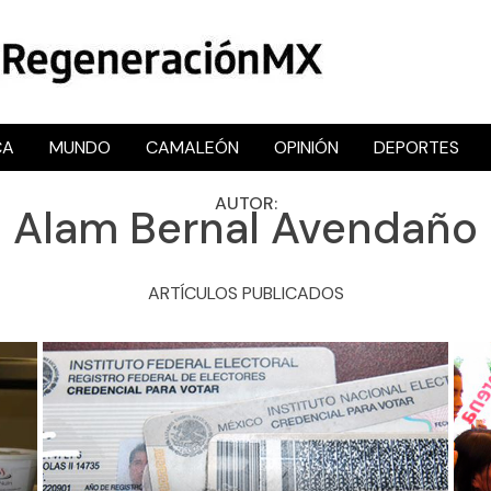
CA
MUNDO
CAMALEÓN
OPINIÓN
DEPORTES
RegeneraciónMX
Sitio de noticias libre e independiente
AUTOR:
Alam Bernal Avendaño
ARTÍCULOS PUBLICADOS