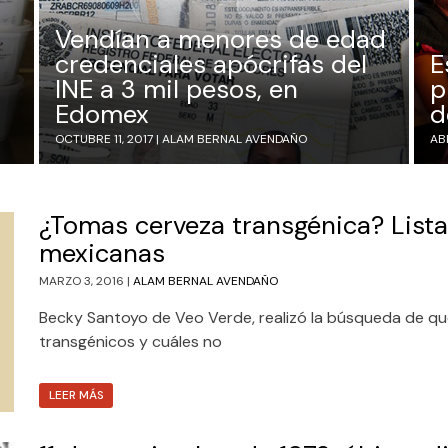
Vendían a menores de edad
credenciales apócrifas del
E
INE a 3 mil pesos, en
p
Edomex
d
OCTUBRE 11, 2017 |
ALAM BERNAL AVENDAÑO
ABR
¿Tomas cerveza transgénica? Lista
mexicanas
MARZO 3, 2016 |
ALAM BERNAL AVENDAÑO
Becky Santoyo de Veo Verde, realizó la búsqueda de qu
transgénicos y cuáles no
LEER MÁS