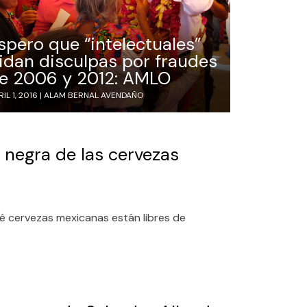
spero que “intelectuales”
idan disculpas por fraudes
e 2006 y 2012: AMLO
IL 1, 2016 |
ALAM BERNAL AVENDAÑO
 negra de las cervezas
é cervezas mexicanas están libres de